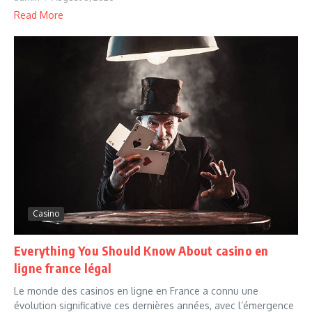
Read More
Casino
Everything You Should Know About casino en
ligne france légal
Le monde des casinos en ligne en France a connu une
évolution significative ces dernières années, avec l’émergence