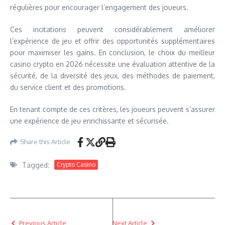
régulières pour encourager l’engagement des joueurs.
Ces incitations peuvent considérablement améliorer
l’expérience de jeu et offrir des opportunités supplémentaires
pour maximiser les gains. En conclusion, le choix du meilleur
casino crypto en 2026 nécessite une évaluation attentive de la
sécurité, de la diversité des jeux, des méthodes de paiement,
du service client et des promotions.
En tenant compte de ces critères, les joueurs peuvent s’assurer
une expérience de jeu enrichissante et sécurisée.
Share this Article
Tagged:
Crypto Casino
Previous Article
Next Article