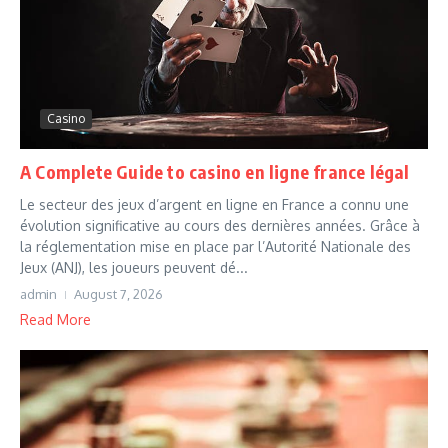
Casino
A Complete Guide to casino en ligne france légal
Le secteur des jeux d’argent en ligne en France a connu une
évolution significative au cours des dernières années. Grâce à
la réglementation mise en place par l’Autorité Nationale des
Jeux (ANJ), les joueurs peuvent dé...
admin
August 7, 2026
Read More