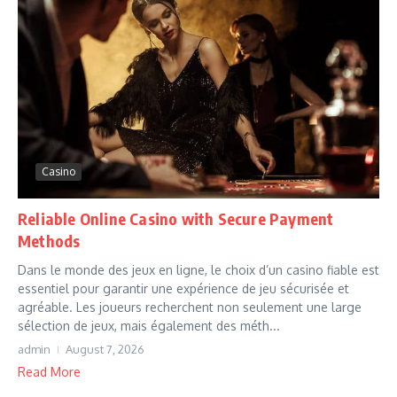
Casino
Reliable Online Casino with Secure Payment
Methods
Dans le monde des jeux en ligne, le choix d’un casino fiable est
essentiel pour garantir une expérience de jeu sécurisée et
agréable. Les joueurs recherchent non seulement une large
sélection de jeux, mais également des méth...
admin
August 7, 2026
Read More