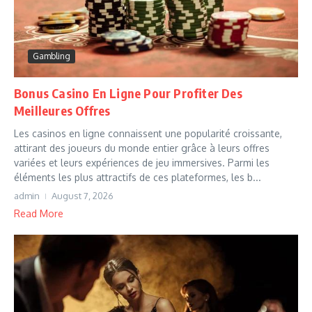
Gambling
Bonus Casino En Ligne Pour Profiter Des
Meilleures Offres
Les casinos en ligne connaissent une popularité croissante,
attirant des joueurs du monde entier grâce à leurs offres
variées et leurs expériences de jeu immersives. Parmi les
éléments les plus attractifs de ces plateformes, les b...
admin
August 7, 2026
Read More