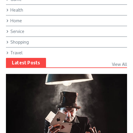
Health
Home
Service
Shopping
Travel
Latest Posts
View All