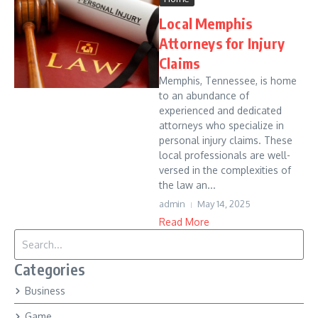
Local Memphis
Attorneys for Injury
Claims
Memphis, Tennessee, is home
to an abundance of
experienced and dedicated
attorneys who specialize in
personal injury claims. These
local professionals are well-
versed in the complexities of
the law an...
admin
May 14, 2025
Read More
Search for:
Categories
Business
Game