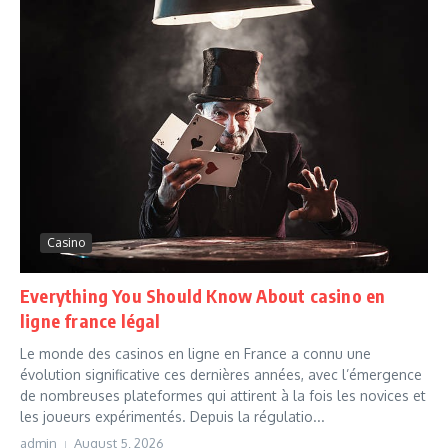
Casino
Everything You Should Know About casino en
ligne france légal
Le monde des casinos en ligne en France a connu une
évolution significative ces dernières années, avec l’émergence
de nombreuses plateformes qui attirent à la fois les novices et
les joueurs expérimentés. Depuis la régulatio...
admin
August 5, 2026