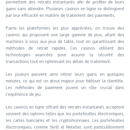
permettent des retraits instantanés afin de profiter de leurs
gains sans attendre. Plusieurs casinos en ligne se distinguent
par leur efficacité en matière de traitement des paiements.
Parmi les plateformes les plus appréciées, on trouve des
casinos qui proposent une large gamme de jeux, allant des
machines à sous aux jeux de table, tout en garantissant des
méthodes de retrait rapides. Ces casinos utilisent des
technologies avancées pour assurer la sécurité des
transactions tout en optimisant les délais de traitement.
Les joueurs peuvent ainsi retirer leurs gains en quelques
minutes, ce qui est un atout majeur pour fidéliser la clientèle.
Les méthodes de paiement jouent un rôle crucial dans
l’expérience de jeu.
Les casinos en ligne offrant des retraits instantanés acceptent
souvent des options telles que les portefeuilles électroniques,
les cartes bancaires et les cryptomonnaies. Les portefeuilles
électroniques, comme Skrill et Neteller, sont particulièrement