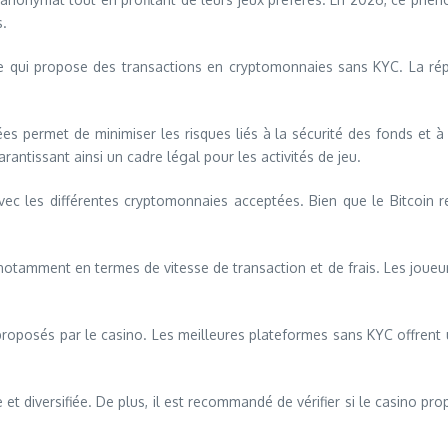
s.
able qui propose des transactions en cryptomonnaies sans KYC. La répu
s permet de minimiser les risques liés à la sécurité des fonds et à 
rantissant ainsi un cadre légal pour les activités de jeu.
 avec les différentes cryptomonnaies acceptées. Bien que le Bitcoin 
tamment en termes de vitesse de transaction et de frais. Les joueur
x proposés par le casino. Les meilleures plateformes sans KYC offren
t diversifiée. De plus, il est recommandé de vérifier si le casino pro