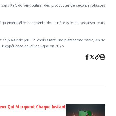
 sans KYC doivent utiliser des protocoles de sécurité robustes
 également être conscients de la nécessité de sécuriser leurs
et plaisir de jeu. En choisissant une plateforme fiable, en se
leur expérience de jeu en ligne en 2026.
Jeux Qui Marquent Chaque Instant