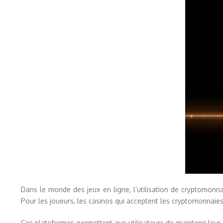
Dans le monde des jeux en ligne, l’utilisation de cryptomonn
Pour les joueurs, les casinos qui acceptent les cryptomonnaies 
Ces plateformes permettent aux utilisateurs de maintenir leur 