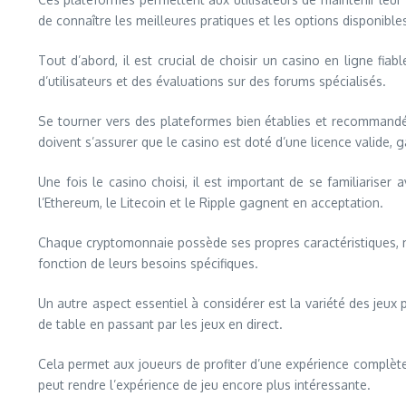
de connaître les meilleures pratiques et les options disponible
Tout d’abord, il est crucial de choisir un casino en ligne fi
d’utilisateurs et des évaluations sur des forums spécialisés.
Se tourner vers des plateformes bien établies et recommandée
doivent s’assurer que le casino est doté d’une licence valide, ga
Une fois le casino choisi, il est important de se familiariser
l’Ethereum, le Litecoin et le Ripple gagnent en acceptation.
Chaque cryptomonnaie possède ses propres caractéristiques, no
fonction de leurs besoins spécifiques.
Un autre aspect essentiel à considérer est la variété des jeu
de table en passant par les jeux en direct.
Cela permet aux joueurs de profiter d’une expérience complète e
peut rendre l’expérience de jeu encore plus intéressante.