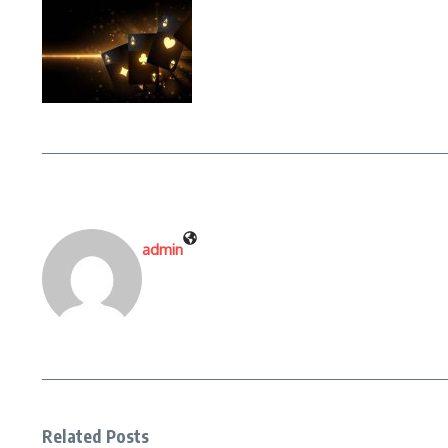
admin
Related Posts