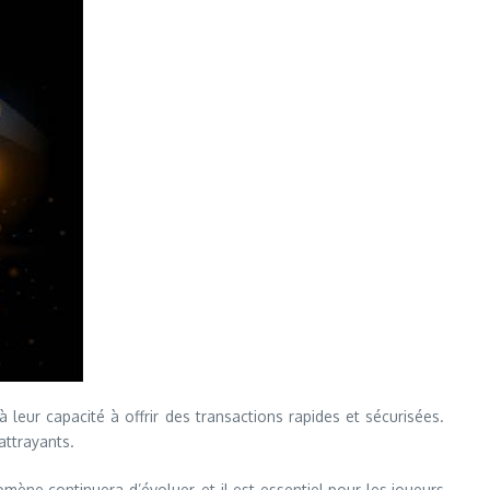
eur capacité à offrir des transactions rapides et sécurisées.
attrayants.
mène continuera d’évoluer, et il est essentiel pour les joueurs