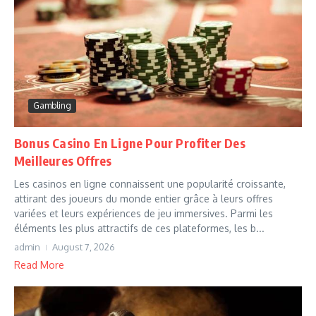
Gambling
Bonus Casino En Ligne Pour Profiter Des
Meilleures Offres
Les casinos en ligne connaissent une popularité croissante,
attirant des joueurs du monde entier grâce à leurs offres
variées et leurs expériences de jeu immersives. Parmi les
éléments les plus attractifs de ces plateformes, les b...
admin
August 7, 2026
Read More