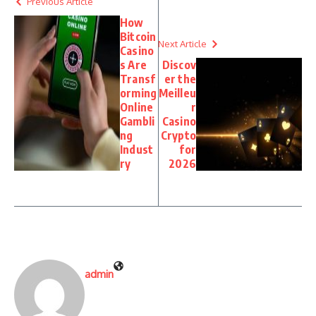
Previous Article
How
Bitcoin
Next Article
Casino
s Are
Discov
Transf
er the
orming
Meilleu
Online
r
Gambli
Casino
ng
Crypto
Indust
for
ry
2026
admin