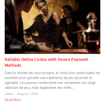
Casino
Reliable Online Casino with Secure Payment
Methods
Dans le monde des jeux en ligne, le choix d’un casino fiable est
essentiel pour garantir une expérience de jeu sécurisée et
agréable. Les joueurs recherchent non seulement une large
sélection de jeux, mais également des méth...
admin
August 7, 2026
Read More