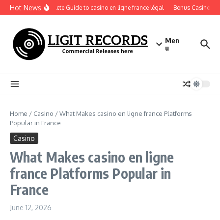
Skip to content
Hot News
A Complete Guide to casino en ligne france légal
Bonus Casino En Li
Men
u
Home
/
Casino
/
What Makes casino en ligne france Platforms
Popular in France
Casino
What Makes casino en ligne
france Platforms Popular in
France
June 12, 2026