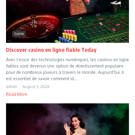
Game
Discover casino en ligne fiable Today
Avec l’essor des technologies numériques, les casinos en ligne
fiables sont devenus une option de divertissement populaire
pour de nombreux joueurs à travers le monde. Aujourd’hui, il
est essentiel de savoir comment id...
admin
August 5, 2026
Read More