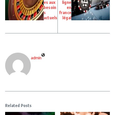
es aux
ligne
besoin
en
s
france
actuels
légal
admin
Related Posts