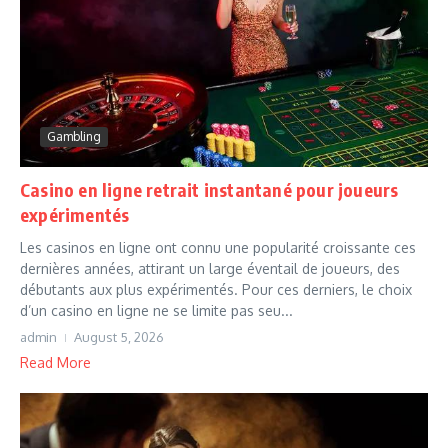
Gambling
Casino en ligne retrait instantané pour joueurs
expérimentés
Les casinos en ligne ont connu une popularité croissante ces
dernières années, attirant un large éventail de joueurs, des
débutants aux plus expérimentés. Pour ces derniers, le choix
d’un casino en ligne ne se limite pas seu...
admin
August 5, 2026
Read More