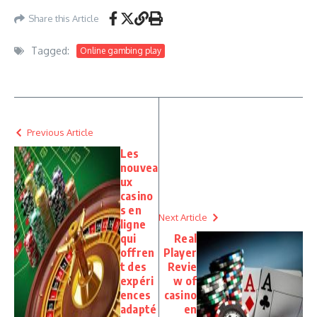
Share this Article
Tagged:
Online gambing play
Previous Article
Les
nouvea
ux
casino
s en
Next Article
ligne
qui
Real
offren
Player
t des
Revie
expéri
w of
ences
casino
adapté
en