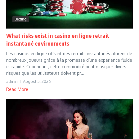
Betting
What risks exist in casino en ligne retrait
instantané environments
Les casinos en ligne offrant des retraits instantanés attirent de
nombreux joueurs grâce à la promesse d’une expérience fluide
et rapide. Cependant, cette commodité peut masquer divers
risques que les utilisateurs doivent pr...
admin
August 5, 2026
Read More