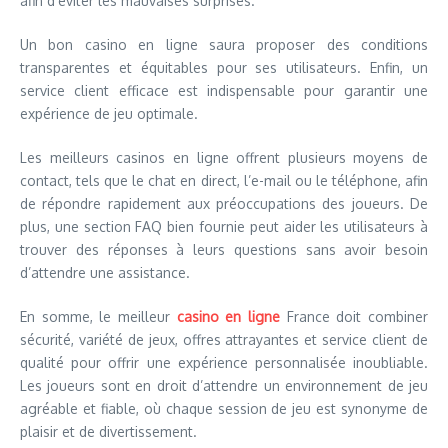
afin d’éviter les mauvaises surprises.
Un bon casino en ligne saura proposer des conditions
transparentes et équitables pour ses utilisateurs. Enfin, un
service client efficace est indispensable pour garantir une
expérience de jeu optimale.
Les meilleurs casinos en ligne offrent plusieurs moyens de
contact, tels que le chat en direct, l’e-mail ou le téléphone, afin
de répondre rapidement aux préoccupations des joueurs. De
plus, une section FAQ bien fournie peut aider les utilisateurs à
trouver des réponses à leurs questions sans avoir besoin
d’attendre une assistance.
En somme, le meilleur
casino en ligne
France doit combiner
sécurité, variété de jeux, offres attrayantes et service client de
qualité pour offrir une expérience personnalisée inoubliable.
Les joueurs sont en droit d’attendre un environnement de jeu
agréable et fiable, où chaque session de jeu est synonyme de
plaisir et de divertissement.