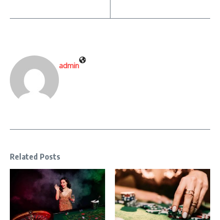
admin
Related Posts