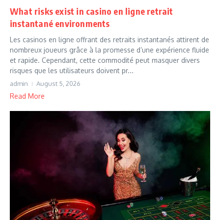
What risks exist in casino en ligne retrait
instantané environments
Les casinos en ligne offrant des retraits instantanés attirent de
nombreux joueurs grâce à la promesse d’une expérience fluide
et rapide. Cependant, cette commodité peut masquer divers
risques que les utilisateurs doivent pr...
admin
August 5, 2026
Read More