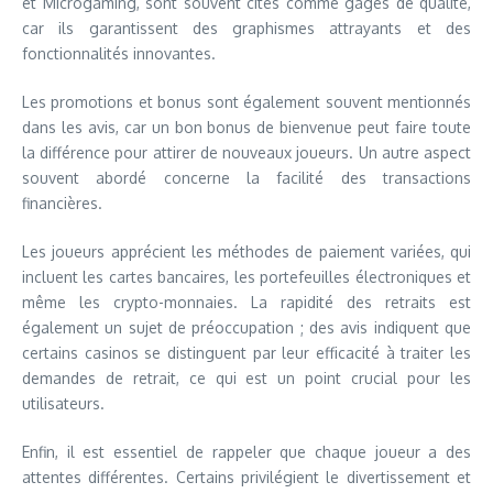
et Microgaming, sont souvent cités comme gages de qualité,
car ils garantissent des graphismes attrayants et des
fonctionnalités innovantes.
Les promotions et bonus sont également souvent mentionnés
dans les avis, car un bon bonus de bienvenue peut faire toute
la différence pour attirer de nouveaux joueurs. Un autre aspect
souvent abordé concerne la facilité des transactions
financières.
Les joueurs apprécient les méthodes de paiement variées, qui
incluent les cartes bancaires, les portefeuilles électroniques et
même les crypto-monnaies. La rapidité des retraits est
également un sujet de préoccupation ; des avis indiquent que
certains casinos se distinguent par leur efficacité à traiter les
demandes de retrait, ce qui est un point crucial pour les
utilisateurs.
Enfin, il est essentiel de rappeler que chaque joueur a des
attentes différentes. Certains privilégient le divertissement et