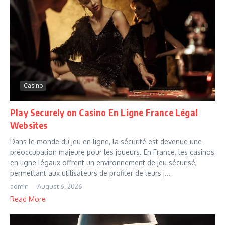
Casino
Play Securely on Casino En Ligne France Légal
Websites
Dans le monde du jeu en ligne, la sécurité est devenue une
préoccupation majeure pour les joueurs. En France, les casinos
en ligne légaux offrent un environnement de jeu sécurisé,
permettant aux utilisateurs de profiter de leurs j...
admin
August 6, 2026
Read More