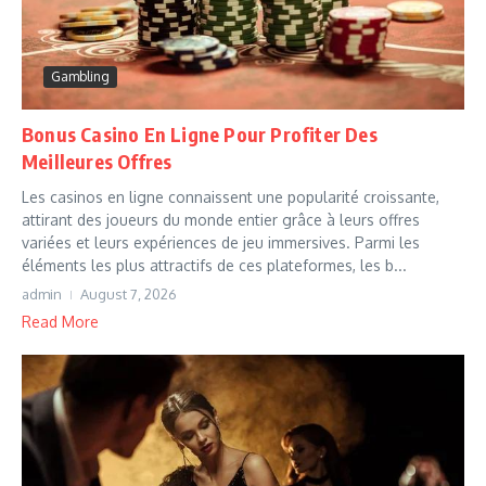
Gambling
Bonus Casino En Ligne Pour Profiter Des
Meilleures Offres
Les casinos en ligne connaissent une popularité croissante,
attirant des joueurs du monde entier grâce à leurs offres
variées et leurs expériences de jeu immersives. Parmi les
éléments les plus attractifs de ces plateformes, les b...
admin
August 7, 2026
Read More