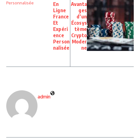
En
Avanta
Ligne
ges
France
d’un
Et
Écosys
Expéri
tème
ence
Crypto
Person
Moder
nalisée
ne
admin