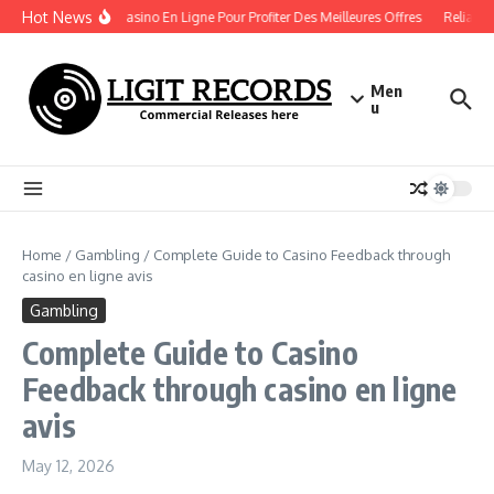
Skip to content
Hot News
Bonus Casino En Ligne Pour Profiter Des Meilleures Offres
Reliable 
Men
u
Home
/
Gambling
/
Complete Guide to Casino Feedback through
casino en ligne avis
Gambling
Complete Guide to Casino
Feedback through casino en ligne
avis
May 12, 2026