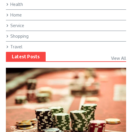
Health
Home
Service
Shopping
Travel
Latest Posts
View All