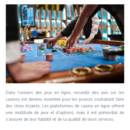
Dans l’univers des jeux en ligne, recueillir des avis sur les
casinos est devenu essentiel pour les joueurs souhaitant faire
des choix éclairés. Les plateformes de casino en ligne offrent
une multitude de jeux et d’options, mais il est primordial de
s’assurer de leur fiabilité et de la qualité de leurs services.