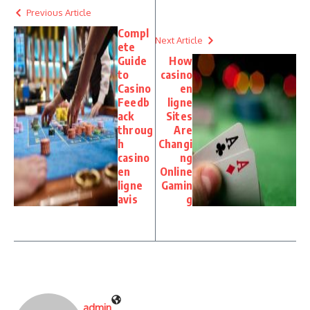
Previous Article
Compl
Next Article
ete
Guide
How
to
casino
Casino
en
Feedb
ligne
ack
Sites
throug
Are
h
Changi
casino
ng
en
Online
ligne
Gamin
avis
g
admin