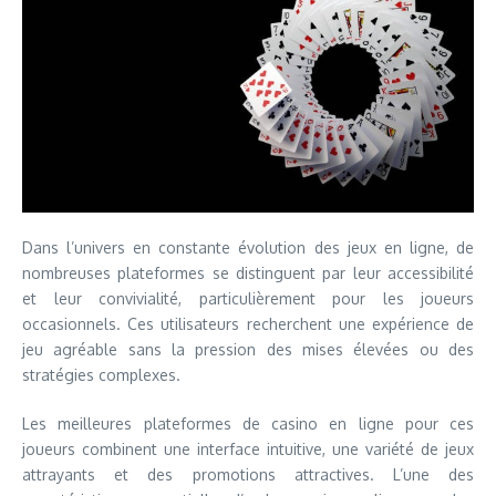
Dans l’univers en constante évolution des jeux en ligne, de
nombreuses plateformes se distinguent par leur accessibilité
et leur convivialité, particulièrement pour les joueurs
occasionnels. Ces utilisateurs recherchent une expérience de
jeu agréable sans la pression des mises élevées ou des
stratégies complexes.
Les meilleures plateformes de casino en ligne pour ces
joueurs combinent une interface intuitive, une variété de jeux
attrayants et des promotions attractives. L’une des