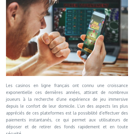
Les casinos en ligne français ont connu une croissance
exponentielle ces dernières années, attirant de nombreux
joueurs à la recherche d’une expérience de jeu immersive
depuis le confort de leur domicile. L’un des aspects les plus
appréciés de ces plateformes est la possibilité d’effectuer des
paiements instantanés, ce qui permet aux utilisateurs de
déposer et de retirer des fonds rapidement et en toute
sécurité.