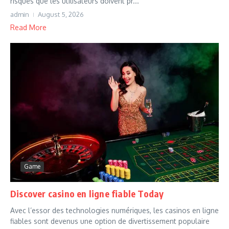
risques que les utilisateurs doivent pr...
admin
August 5, 2026
Read More
Game
Discover casino en ligne fiable Today
Avec l’essor des technologies numériques, les casinos en ligne
fiables sont devenus une option de divertissement populaire