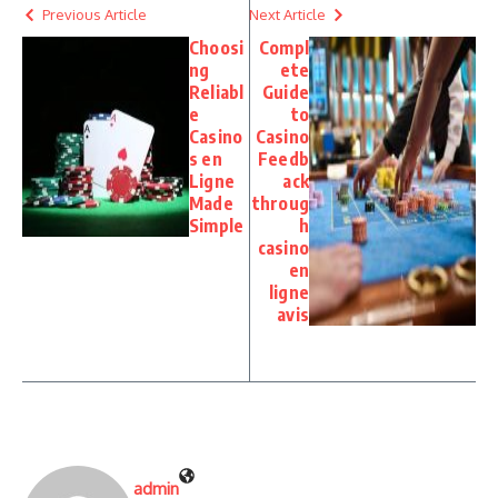
Previous Article
Next Article
Choosi
Compl
ng
ete
Reliabl
Guide
e
to
Casino
Casino
s en
Feedb
Ligne
ack
Made
throug
Simple
h
casino
en
ligne
avis
admin