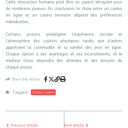
Cette interaction humaine peut être un aspect attrayant pour
de nombreux joueurs. En conclusion, le choix entre un casino
en ligne et un casino terrestre dépend des préférences
individuelles.
Certains joueurs privilégient l’expérience sociale et
l’atmosphère des casinos physiques, tandis que d’autres
apprécient la commodité et la variété des jeux en ligne.
Chaque option a ses avantages et ses inconvénients, et le
meilleur choix dépendra des attentes et des besoins de
chaque joueur.
Share this Article
Tagged:
Online Casino
Previous Article
Next Article