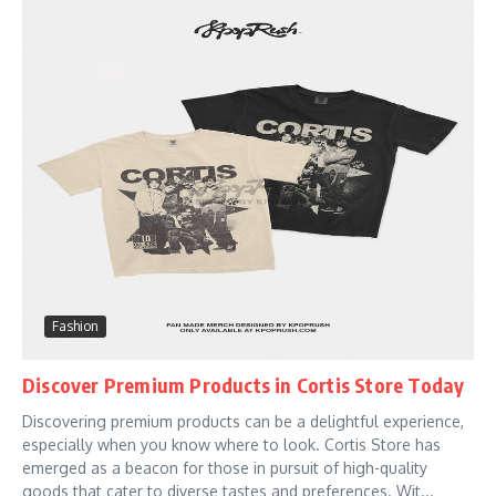
Fashion
Discover Premium Products in Cortis Store Today
Discovering premium products can be a delightful experience,
especially when you know where to look. Cortis Store has
emerged as a beacon for those in pursuit of high-quality
goods that cater to diverse tastes and preferences. Wit...