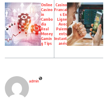
Online
Casino
Casino
Francai
in
s En
Cambo
Ligne
dia
Avec
Real
Paiem
Money
ents
Gamin
Instant
g Tips
anés
admin