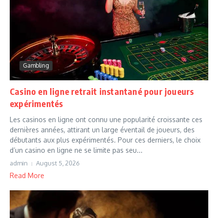
Gambling
Casino en ligne retrait instantané pour joueurs
expérimentés
Les casinos en ligne ont connu une popularité croissante ces
dernières années, attirant un large éventail de joueurs, des
débutants aux plus expérimentés. Pour ces derniers, le choix
d’un casino en ligne ne se limite pas seu...
admin
August 5, 2026
Read More