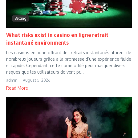
Betting
What risks exist in casino en ligne retrait
instantané environments
Les casinos en ligne offrant des retraits instantanés attirent de
nombreux joueurs grâce à la promesse d’une expérience fluide
et rapide. Cependant, cette commodité peut masquer divers
risques que les utilisateurs doivent pr...
admin
August 5, 2026
Read More