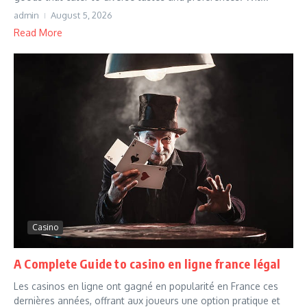
admin
August 5, 2026
Read More
Casino
A Complete Guide to casino en ligne france légal
Les casinos en ligne ont gagné en popularité en France ces
dernières années, offrant aux joueurs une option pratique et