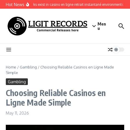
Skip to content
Hot News
What risks exist in casino en ligne retrait instantané environments
Di
Men
u
Home
/
Gambling
/
Choosing Reliable Casinos en Ligne Made
Simple
Gambling
Choosing Reliable Casinos en
Ligne Made Simple
May 11, 2026