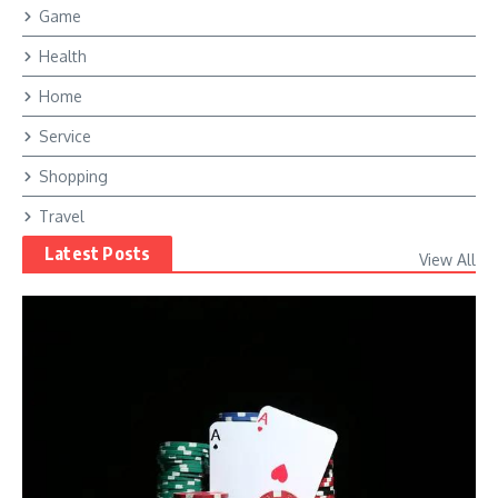
Game
Health
Home
Service
Shopping
Travel
Latest Posts
View All