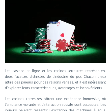
Les casinos en ligne et les casinos terrestres représentent
deux facettes distinctes de l’industrie du jeu. Chacun d’eux
attire des joueurs pour des raisons variées, et il est intéressant
d’explorer leurs caractéristiques, avantages et inconvénients.
Les casinos terrestres offrent une expérience immersive, où
l’ambiance vibrante et l’interaction sociale sont palpables. Les
joueurs peuvent ressentir l’excitation des machines à sous,