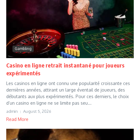
Gambling
Casino en ligne retrait instantané pour joueurs
expérimentés
Les casinos en ligne ont connu une popularité croissante ces
dernières années, attirant un large éventail de joueurs, des
débutants aux plus expérimentés. Pour ces derniers, le choix
d’un casino en ligne ne se limite pas seu...
admin
August 5, 2026
Read More