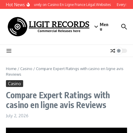
Skip to content
Hot News
Play Securely on Casino En Ligne France Légal Websites
Everything 
Men
u
Home
/
Casino
/
Compare Expert Ratings with casino en ligne avis
Reviews
Casino
Compare Expert Ratings with
casino en ligne avis Reviews
July 2, 2026