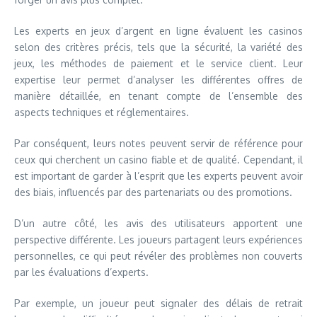
Les experts en jeux d’argent en ligne évaluent les casinos
selon des critères précis, tels que la sécurité, la variété des
jeux, les méthodes de paiement et le service client. Leur
expertise leur permet d’analyser les différentes offres de
manière détaillée, en tenant compte de l’ensemble des
aspects techniques et réglementaires.
Par conséquent, leurs notes peuvent servir de référence pour
ceux qui cherchent un casino fiable et de qualité. Cependant, il
est important de garder à l’esprit que les experts peuvent avoir
des biais, influencés par des partenariats ou des promotions.
D’un autre côté, les avis des utilisateurs apportent une
perspective différente. Les joueurs partagent leurs expériences
personnelles, ce qui peut révéler des problèmes non couverts
par les évaluations d’experts.
Par exemple, un joueur peut signaler des délais de retrait