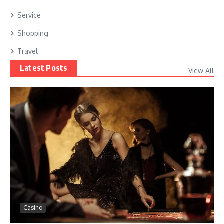
Service
Shopping
Travel
Latest Posts
View All
Casino