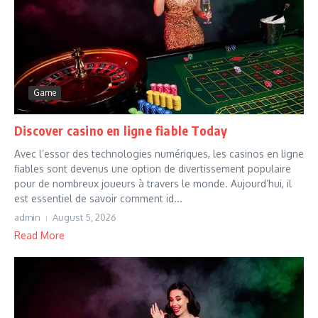
Game
Discover casino en ligne fiable Today
Avec l’essor des technologies numériques, les casinos en ligne
fiables sont devenus une option de divertissement populaire
pour de nombreux joueurs à travers le monde. Aujourd’hui, il
est essentiel de savoir comment id...
admin
August 5, 2026
Read More