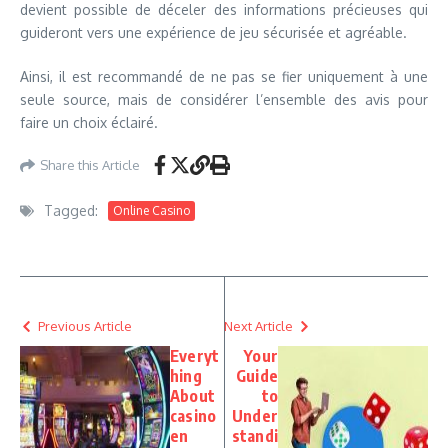
devient possible de déceler des informations précieuses qui
guideront vers une expérience de jeu sécurisée et agréable.
Ainsi, il est recommandé de ne pas se fier uniquement à une
seule source, mais de considérer l’ensemble des avis pour
faire un choix éclairé.
Share this Article
Tagged:
Online Casino
Previous Article
Next Article
Everyt
Your
hing
Guide
About
to
casino
Under
en
standi