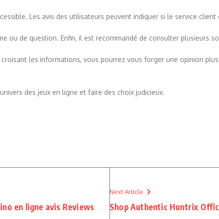
ccessible. Les avis des utilisateurs peuvent indiquer si le service clien
me ou de question. Enfin, il est recommandé de consulter plusieurs so
croisant les informations, vous pourrez vous forger une opinion plus é
nivers des jeux en ligne et faire des choix judicieux.
Next Article
ino en ligne avis Reviews
Shop Authentic Huntrix Offi