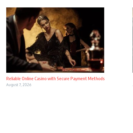
Reliable Online Casino with Secure Payment Methods
August 7, 2026