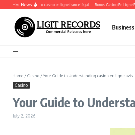
Skip to content
Hot News
A Complete Guide to casino en ligne france légal
Bonus Casino En Ligne Pour Pr
Business
Home
/
Casino
/
Your Guide to Understanding casino en ligne avis
Casino
Your Guide to Understa
July 2, 2026