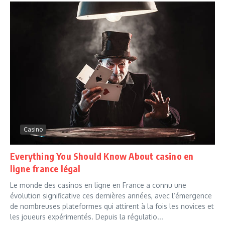
Casino
Everything You Should Know About casino en
ligne france légal
Le monde des casinos en ligne en France a connu une
évolution significative ces dernières années, avec l’émergence
de nombreuses plateformes qui attirent à la fois les novices et
les joueurs expérimentés. Depuis la régulatio...