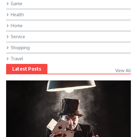
Game
Health
Home
Service
Shopping
Travel
Latest Posts
View All