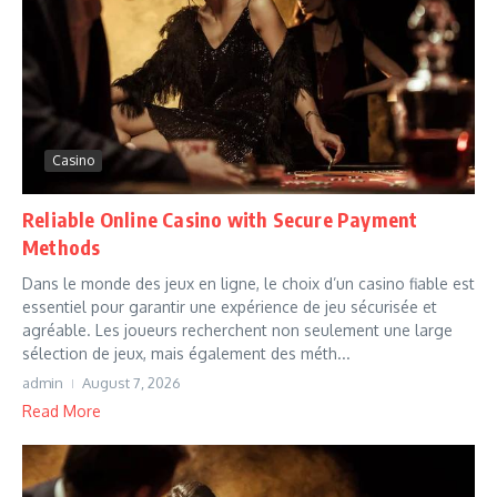
Casino
Reliable Online Casino with Secure Payment
Methods
Dans le monde des jeux en ligne, le choix d’un casino fiable est
essentiel pour garantir une expérience de jeu sécurisée et
agréable. Les joueurs recherchent non seulement une large
sélection de jeux, mais également des méth...
admin
August 7, 2026
Read More