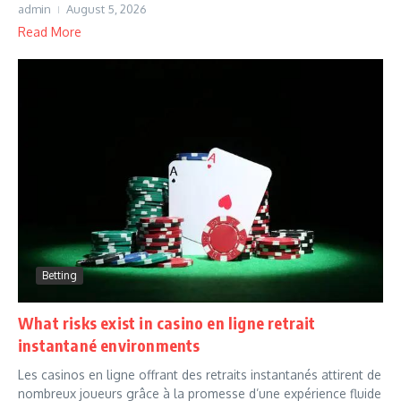
admin
August 5, 2026
Read More
Betting
What risks exist in casino en ligne retrait
instantané environments
Les casinos en ligne offrant des retraits instantanés attirent de
nombreux joueurs grâce à la promesse d’une expérience fluide