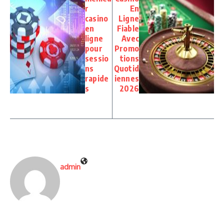
r
En
casino
Ligne
en
Fiable
ligne
Avec
pour
Promo
sessio
tions
ns
Quotid
rapide
iennes
s
2026
admin