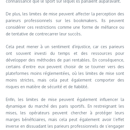
connaissance que le sport sur lequel ils pariaient auparavant.
De plus, les limites de mise peuvent affecter la perception des
parieurs professionnels sur les bookmakers. Ils peuvent
considérer ces restrictions comme une forme de méfiance ou
de tentative de contrecarrer leur succès.
Cela peut mener à un sentiment d’injustice, car ces parieurs
ont souvent investi du temps et des ressources pour
développer des méthodes de pari rentables. En conséquence,
certains d’entre eux peuvent choisir de se tourner vers des
plateformes moins réglementées, où les limites de mise sont
moins strictes, mais cela peut également comporter des
risques en matière de sécurité et de fiabilité.
Enfin, les limites de mise peuvent également influencer la
dynamique du marché des paris sportifs. En restreignant les
mises, les opérateurs peuvent chercher à protéger leurs
marges bénéficiaires, mais cela peut également avoir l’effet
inverse en dissuadant les parieurs professionnels de s’engager