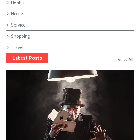
Health
Home
Service
Shopping
Travel
Latest Posts
View All