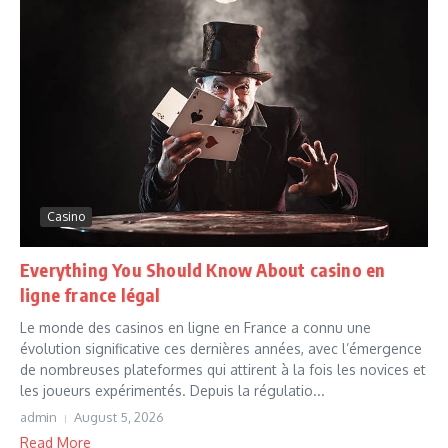
Casino
Everything You Should Know About casino en
ligne france légal
Le monde des casinos en ligne en France a connu une
évolution significative ces dernières années, avec l’émergence
de nombreuses plateformes qui attirent à la fois les novices et
les joueurs expérimentés. Depuis la régulatio...
admin
August 5, 2026
Read More