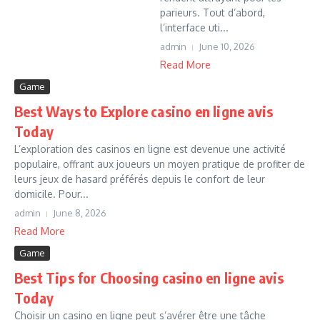
parieurs. Tout d’abord,
l’interface uti...
admin
June 10, 2026
Read More
Game
Best Ways to Explore casino en ligne avis
Today
L’exploration des casinos en ligne est devenue une activité
populaire, offrant aux joueurs un moyen pratique de profiter de
leurs jeux de hasard préférés depuis le confort de leur
domicile. Pour...
admin
June 8, 2026
Read More
Game
Best Tips for Choosing casino en ligne avis
Today
Choisir un casino en ligne peut s’avérer être une tâche