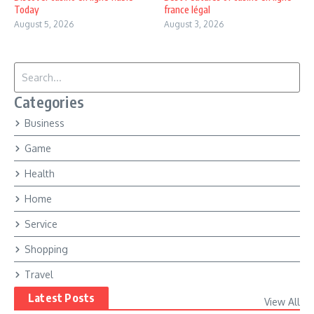
Today
france légal
August 5, 2026
August 3, 2026
Search for:
Categories
Business
Game
Health
Home
Service
Shopping
Travel
Latest Posts
View All