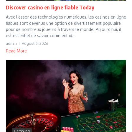
Discover casino en ligne fiable Today
Avec l’essor des technologies numériques, les casinos en ligne
fiables sont devenus une option de divertissement populaire
pour de nombreux joueurs à travers le monde. Aujourd’hui, il
est essentiel de savoir comment id...
admin
August 5, 2026
Read More
Gambling