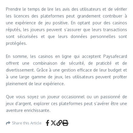
Prendre le temps de lire les avis des utilisateurs et de vérifier
les licences des plateformes peut grandement contribuer à
une expérience de jeu positive. En optant pour des casinos
réputés, les joueurs peuvent s’assurer que leurs transactions
sont sécurisées et que leurs données personnelles sont
protégées.
En somme, les casinos en ligne qui acceptent Paysafecard
offrent une combinaison de sécurité, de praticité et de
divertissement. Grâce à une gestion efficace de leur budget et
à une large gamme de jeux, les utilisateurs peuvent profiter
pleinement de leur expérience.
Que vous soyez un joueur occasionnel ou un passionné de
jeux d’argent, explorer ces plateformes peut s’avérer être une
aventure enrichissante.
Share this Article