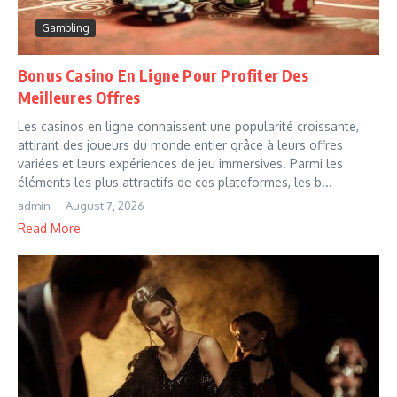
Gambling
Bonus Casino En Ligne Pour Profiter Des
Meilleures Offres
Les casinos en ligne connaissent une popularité croissante,
attirant des joueurs du monde entier grâce à leurs offres
variées et leurs expériences de jeu immersives. Parmi les
éléments les plus attractifs de ces plateformes, les b...
admin
August 7, 2026
Read More