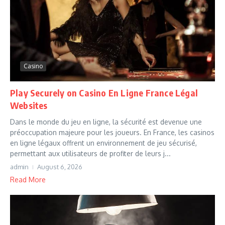
Casino
Play Securely on Casino En Ligne France Légal
Websites
Dans le monde du jeu en ligne, la sécurité est devenue une
préoccupation majeure pour les joueurs. En France, les casinos
en ligne légaux offrent un environnement de jeu sécurisé,
permettant aux utilisateurs de profiter de leurs j...
admin
August 6, 2026
Read More