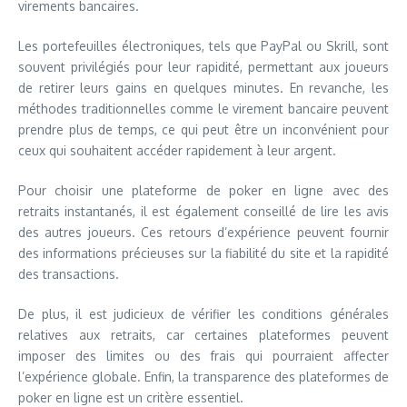
virements bancaires.
Les portefeuilles électroniques, tels que PayPal ou Skrill, sont
souvent privilégiés pour leur rapidité, permettant aux joueurs
de retirer leurs gains en quelques minutes. En revanche, les
méthodes traditionnelles comme le virement bancaire peuvent
prendre plus de temps, ce qui peut être un inconvénient pour
ceux qui souhaitent accéder rapidement à leur argent.
Pour choisir une plateforme de poker en ligne avec des
retraits instantanés, il est également conseillé de lire les avis
des autres joueurs. Ces retours d’expérience peuvent fournir
des informations précieuses sur la fiabilité du site et la rapidité
des transactions.
De plus, il est judicieux de vérifier les conditions générales
relatives aux retraits, car certaines plateformes peuvent
imposer des limites ou des frais qui pourraient affecter
l’expérience globale. Enfin, la transparence des plateformes de
poker en ligne est un critère essentiel.