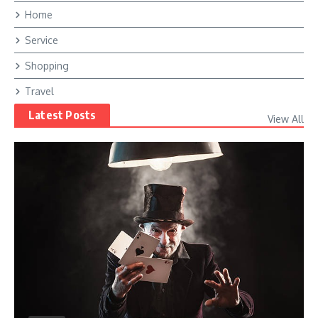
Home
Service
Shopping
Travel
Latest Posts
View All