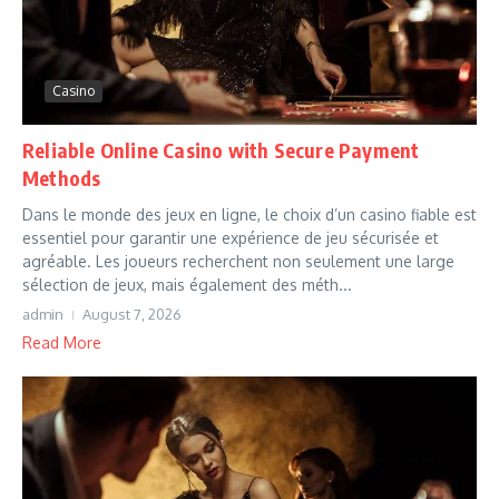
Casino
Reliable Online Casino with Secure Payment
Methods
Dans le monde des jeux en ligne, le choix d’un casino fiable est
essentiel pour garantir une expérience de jeu sécurisée et
agréable. Les joueurs recherchent non seulement une large
sélection de jeux, mais également des méth...
admin
August 7, 2026
Read More