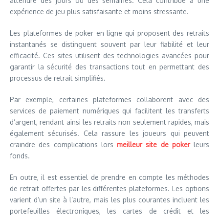
attendre des jours ou des semaines. Cela contribue à une
expérience de jeu plus satisfaisante et moins stressante.
Les plateformes de poker en ligne qui proposent des retraits
instantanés se distinguent souvent par leur fiabilité et leur
efficacité. Ces sites utilisent des technologies avancées pour
garantir la sécurité des transactions tout en permettant des
processus de retrait simplifiés.
Par exemple, certaines plateformes collaborent avec des
services de paiement numériques qui facilitent les transferts
d’argent, rendant ainsi les retraits non seulement rapides, mais
également sécurisés. Cela rassure les joueurs qui peuvent
craindre des complications lors
meilleur site de poker
leurs
fonds.
En outre, il est essentiel de prendre en compte les méthodes
de retrait offertes par les différentes plateformes. Les options
varient d’un site à l’autre, mais les plus courantes incluent les
portefeuilles électroniques, les cartes de crédit et les