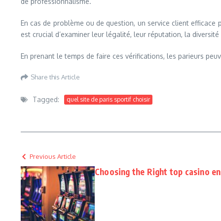
de professionnalisme.
En cas de problème ou de question, un service client efficace peu
est crucial d’examiner leur légalité, leur réputation, la diversité
En prenant le temps de faire ces vérifications, les parieurs pe
Share this Article
Tagged:
quel site de paris sportif choisir
Previous Article
Choosing the Right top casino en