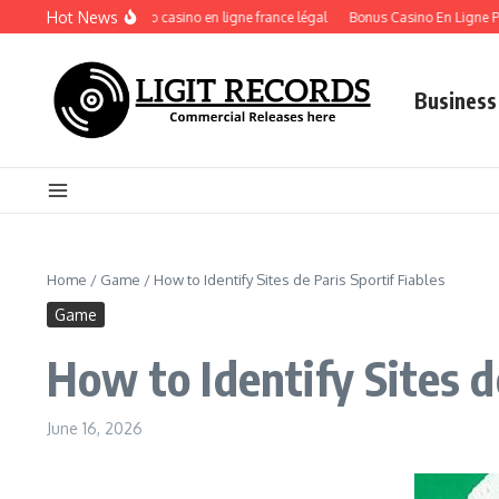
Skip to content
Hot News
A Complete Guide to casino en ligne france légal
Bonus Casino En Ligne Pour Pr
Business
Home
/
Game
/
How to Identify Sites de Paris Sportif Fiables
Game
How to Identify Sites d
June 16, 2026