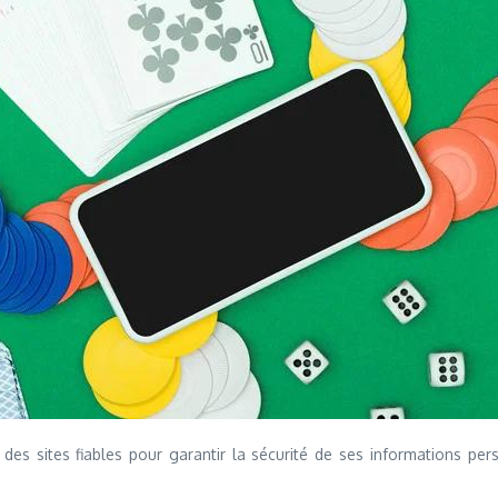
 des sites fiables pour garantir la sécurité de ses informations perso