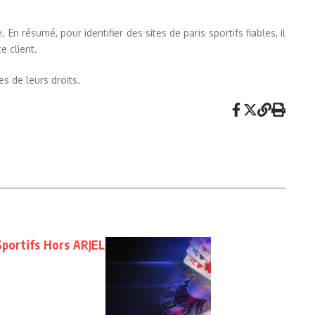
En résumé, pour identifier des sites de paris sportifs fiables, il
e client.
s de leurs droits.
 Sportifs Hors ARJEL