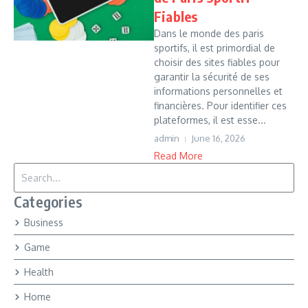
Fiables
Dans le monde des paris
sportifs, il est primordial de
choisir des sites fiables pour
garantir la sécurité de ses
informations personnelles et
financières. Pour identifier ces
plateformes, il est esse...
admin
June 16, 2026
Read More
Search for:
Categories
Business
Game
Health
Home