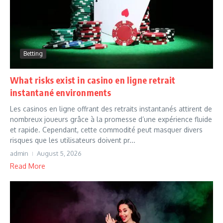
Betting
What risks exist in casino en ligne retrait
instantané environments
Les casinos en ligne offrant des retraits instantanés attirent de
nombreux joueurs grâce à la promesse d’une expérience fluide
et rapide. Cependant, cette commodité peut masquer divers
risques que les utilisateurs doivent pr...
admin
August 5, 2026
Read More