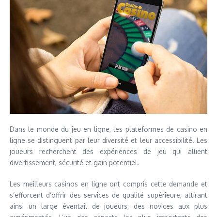
Dans le monde du jeu en ligne, les plateformes de casino en
ligne se distinguent par leur diversité et leur accessibilité. Les
joueurs recherchent des expériences de jeu qui allient
divertissement, sécurité et gain potentiel.
Les meilleurs casinos en ligne ont compris cette demande et
s’efforcent d’offrir des services de qualité supérieure, attirant
ainsi un large éventail de joueurs, des novices aux plus