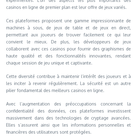
expérimentés. L’un des aspects les plus importants des
casinos en ligne de premier plan est leur offre de jeux variés.
Ces plateformes proposent une gamme impressionnante de
machines à sous, de jeux de table et de jeux en direct,
permettant aux joueurs de trouver facilement ce qui leur
convient le mieux. De plus, les développeurs de jeux
collaborent avec ces casinos pour fournir des graphismes de
haute qualité et des fonctionnalités innovantes, rendant
chaque session de jeu unique et captivante.
Cette diversité contribue à maintenir l’intérêt des joueurs et à
les inciter à revenir régulièrement. La sécurité est un autre
pilier fondamental des meilleurs casinos en ligne.
Avec l’augmentation des préoccupations concernant la
confidentialité des données, ces plateformes investissent
massivement dans des technologies de cryptage avancées.
Elles s’assurent ainsi que les informations personnelles et
financières des utilisateurs sont protégées.