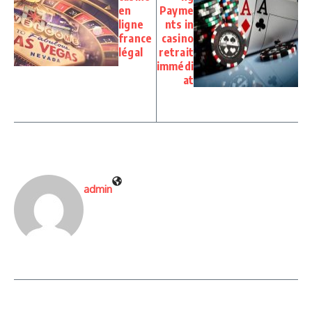
en
Payme
ligne
nts in
france
casino
légal
retrait
immédi
at
admin