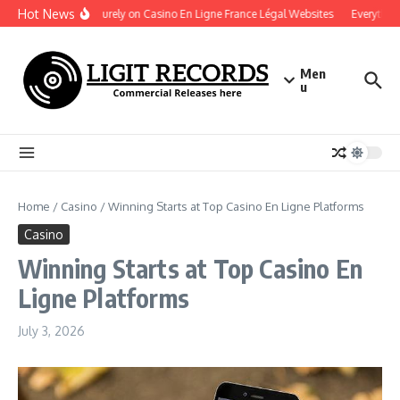
Skip to content
Hot News
Play Securely on Casino En Ligne France Légal Websites
Everything 
Men
u
Home
/
Casino
/
Winning Starts at Top Casino En Ligne Platforms
Casino
Winning Starts at Top Casino En
Ligne Platforms
July 3, 2026