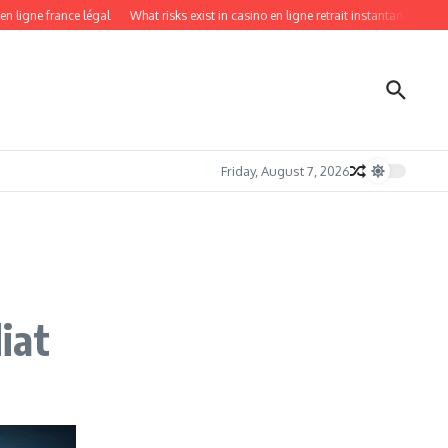
ne france légal
What risks exist in casino en ligne retrait instantané environmen
Friday, August 7, 2026
iat