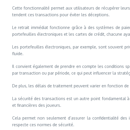
Cette fonctionnalité permet aux utilisateurs de récupérer leurs
tendent ces transactions pour éviter les déceptions.
Le retrait immédiat fonctionne grâce à des systèmes de paie
portefeuilles électroniques et les cartes de crédit, chacune aya
Les portefeuilles électroniques, par exemple, sont souvent privi
fluide.
Il convient également de prendre en compte les conditions spé
par transaction ou par période, ce qui peut influencer la stratég
De plus, les délais de traitement peuvent varier en fonction de 
La sécurité des transactions est un autre point fondamental 
et financières des joueurs.
Cela permet non seulement d’assurer la confidentialité des i
respecte ces normes de sécurité.