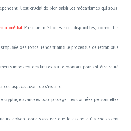
ependant, il est crucial de bien saisir les mécanismes qui sous-
ait immédiat
Plusieurs méthodes sont disponibles, comme les
 simplifiée des fonds, rendant ainsi le processus de retrait plus
ements imposent des limites sur le montant pouvant être retiré
r ces aspects avant de s’inscrire.
s de cryptage avancées pour protéger les données personnelles
ueurs doivent donc s’assurer que le casino qu’ils choisissent