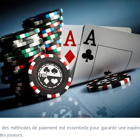
des méthodes de paiement est essentielle pour garantir une expérie
 des joueurs.