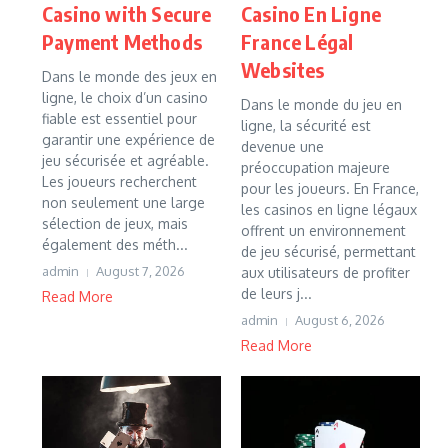
Casino with Secure
Casino En Ligne
Payment Methods
France Légal
Websites
Dans le monde des jeux en
ligne, le choix d’un casino
Dans le monde du jeu en
fiable est essentiel pour
ligne, la sécurité est
garantir une expérience de
devenue une
jeu sécurisée et agréable.
préoccupation majeure
Les joueurs recherchent
pour les joueurs. En France,
non seulement une large
les casinos en ligne légaux
sélection de jeux, mais
offrent un environnement
également des méth...
de jeu sécurisé, permettant
admin
August 7, 2026
aux utilisateurs de profiter
de leurs j...
Read More
admin
August 6, 2026
Read More