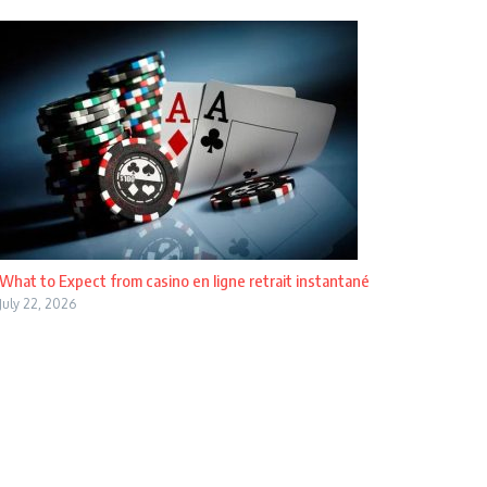
What to Expect from casino en ligne retrait instantané
July 22, 2026