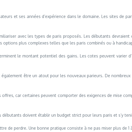
ilisateurs et ses années d’expérience dans le domaine. Les sites de p
 familiariser avec les types de paris proposés. Les débutants devraie
es options plus complexes telles que les paris combinés ou à handica
minent le montant potentiel des gains. Les cotes peuvent varier d’un
nt également être un atout pour les nouveaux parieurs. De nombreux 
 ces offres, car certaines peuvent comporter des exigences de mise c
ébutants doivent établir un budget strict pour leurs paris et s’y teni
ttre de perdre. Une bonne pratique consiste à ne pas miser plus de 1 à