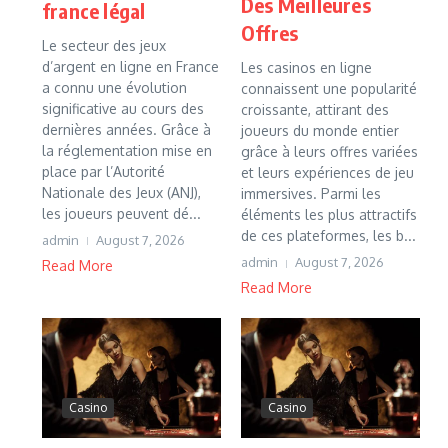
Des Meilleures
france légal
Offres
Le secteur des jeux
d’argent en ligne en France
Les casinos en ligne
a connu une évolution
connaissent une popularité
significative au cours des
croissante, attirant des
dernières années. Grâce à
joueurs du monde entier
la réglementation mise en
grâce à leurs offres variées
place par l’Autorité
et leurs expériences de jeu
Nationale des Jeux (ANJ),
immersives. Parmi les
les joueurs peuvent dé...
éléments les plus attractifs
de ces plateformes, les b...
admin
August 7, 2026
admin
August 7, 2026
Read More
Read More
Casino
Casino