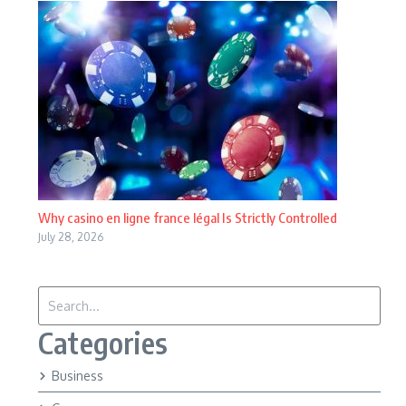
Why casino en ligne france légal Is Strictly Controlled
July 28, 2026
Search for:
Categories
Business