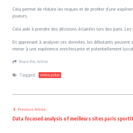
Cela permet de réduire les risques et de profiter d’une expérie
joueurs.
Cela aide à prendre des décisions éclairées lors des paris. Les 
En apprenant à analyser ces données, les débutants peuvent a
mener à une expérience enrichissante et potentiellement lucrat
Share this Article
Tagged:
online poker
Previous Article
Data focused analysis of meilleurs sites paris sporti