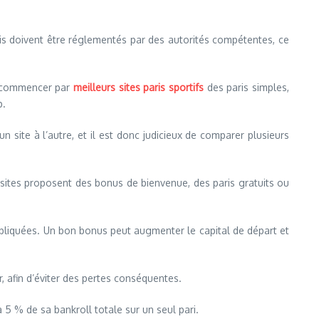
aris doivent être réglementés par des autorités compétentes, ce
nt commencer par
meilleurs sites paris sportifs
des paris simples,
p.
 site à l’autre, et il est donc judicieux de comparer plusieurs
sites proposent des bonus de bienvenue, des paris gratuits ou
ompliquées. Un bon bonus peut augmenter le capital de départ et
r, afin d’éviter des pertes conséquentes.
 5 % de sa bankroll totale sur un seul pari.