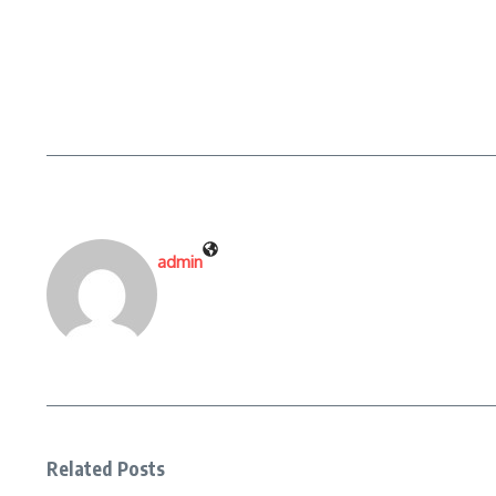
admin
Related Posts