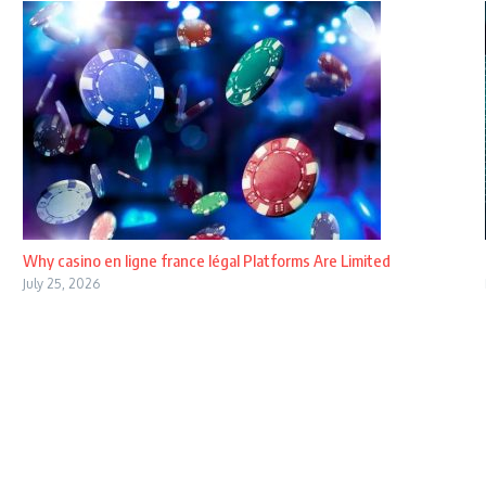
Why casino en ligne france légal Platforms Are Limited
July 25, 2026