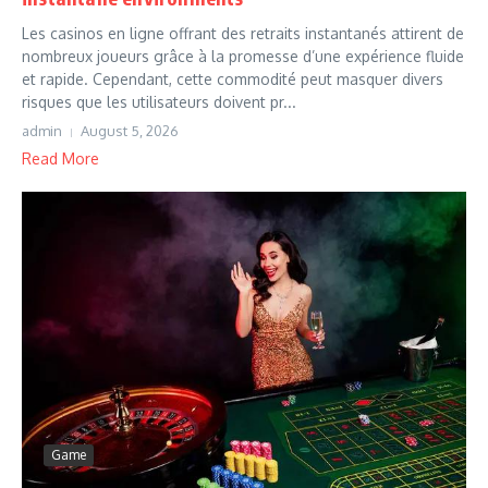
Les casinos en ligne offrant des retraits instantanés attirent de
nombreux joueurs grâce à la promesse d’une expérience fluide
et rapide. Cependant, cette commodité peut masquer divers
risques que les utilisateurs doivent pr...
admin
August 5, 2026
Read More
Game