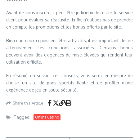
Avant de vous inscrire, il peut être judicieux de tester le service
client pour évaluer sa réactivité. Enfin, n’oubliez pas de prendre
en compte les promotions et les bonus offerts par le site.
Bien que ceux-ci puissent être attractifs, il est important de lire
attentivement les conditions associées. Certains bonus
peuvent avoir des exigences de mise élevées qui rendent leur
utilisation difficile.
En résumé, en suivant ces conseils, vous serez en mesure de
choisir un site de paris sportifs fiable et de profiter d’une
expérience de jeu en toute sécurité.
Share this Article
Tagged:
Online Casino