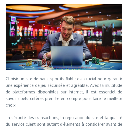
Choisir un site de paris sportifs fiable est crucial pour garantir
une expérience de jeu sécurisée et agréable. Avec la multitude
de plateformes disponibles sur Internet, il est essentiel de
savoir quels critères prendre en compte pour faire le meilleur
choix.
La sécurité des transactions, la réputation du site et la qualité
du service client sont autant d’éléments à considérer avant de