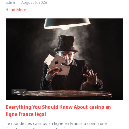
admin
August 6, 2026
Read More
Casino
Everything You Should Know About casino en
ligne france légal
Le monde des casinos en ligne en France a connu une