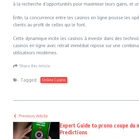
à la recherche d’opportunités pour maximiser leurs gains, et un
Enfin, la concurrence entre les casinos en ligne pousse les o
clients au profit de celles qui le font.
Cette dynamique incite les casinos à investir dans des techno
casinos en ligne avec retrait immédiat repose sur une combinai
utilisateurs modernes.
Share this Article
Tagged:
Online Casino
Previous Article
Expert Guide to prono coupe du 
Predictions