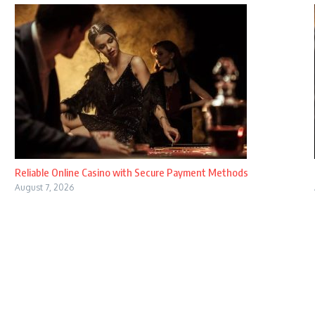
Reliable Online Casino with Secure Payment Methods
August 7, 2026