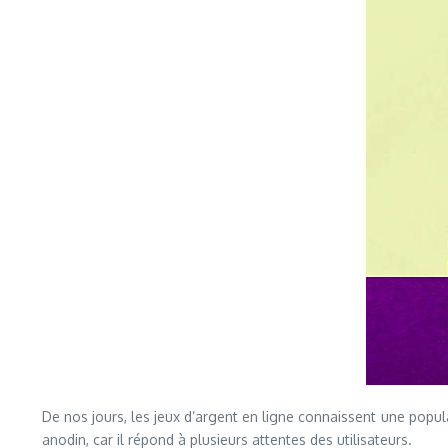
De nos jours, les jeux d’argent en ligne connaissent une popular
anodin, car il répond à plusieurs attentes des utilisateurs.