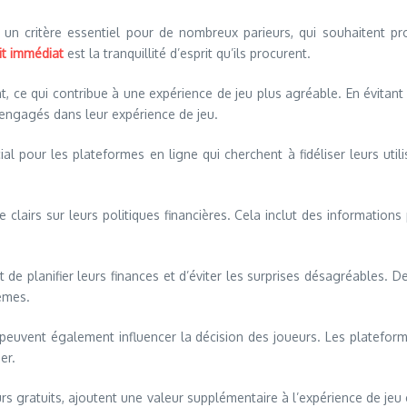
e un critère essentiel pour de nombreux parieurs, qui souhaitent pr
it immédiat
est la tranquillité d’esprit qu’ils procurent.
nt, ce qui contribue à une expérience de jeu plus agréable. En évitant
s engagés dans leur expérience de jeu.
ial pour les plateformes en ligne qui cherchent à fidéliser leurs uti
 clairs sur leurs politiques financières. Cela inclut des informations 
 de planifier leurs finances et d’éviter les surprises désagréables. D
lèmes.
 peuvent également influencer la décision des joueurs. Les plateform
er.
rs gratuits, ajoutent une valeur supplémentaire à l’expérience de jeu e