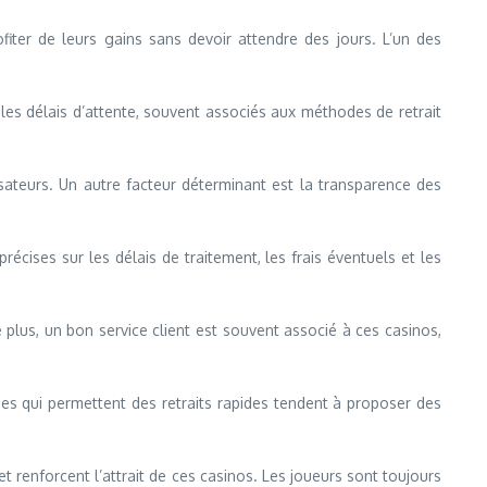
ofiter de leurs gains sans devoir attendre des jours. L’un des
 les délais d’attente, souvent associés aux méthodes de retrait
lisateurs. Un autre facteur déterminant est la transparence des
précises sur les délais de traitement, les frais éventuels et les
e plus, un bon service client est souvent associé à ces casinos,
es qui permettent des retraits rapides tendent à proposer des
t renforcent l’attrait de ces casinos. Les joueurs sont toujours