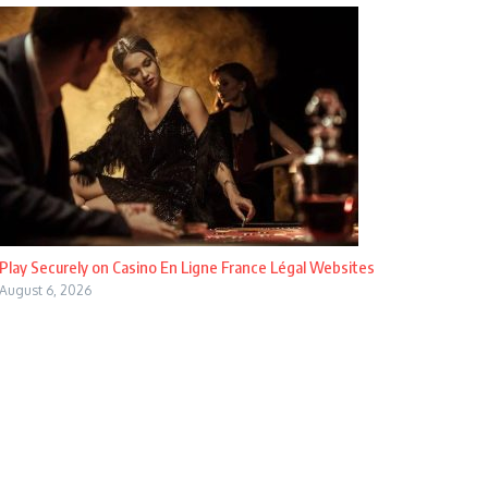
Play Securely on Casino En Ligne France Légal Websites
August 6, 2026