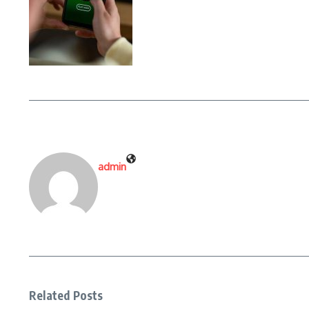
admin
Related Posts