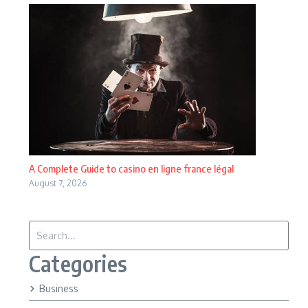
A Complete Guide to casino en ligne france légal
August 7, 2026
Search for:
Categories
Business