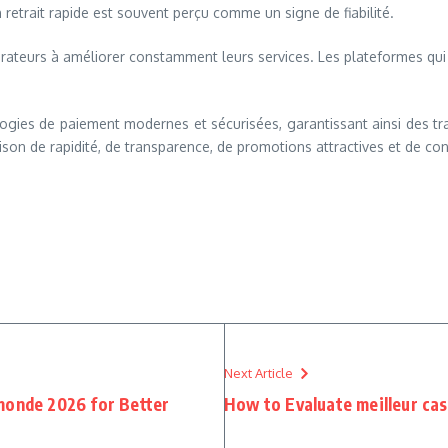
 retrait rapide est souvent perçu comme un signe de fiabilité.
pérateurs à améliorer constamment leurs services. Les plateformes qui
logies de paiement modernes et sécurisées, garantissant ainsi des tra
son de rapidité, de transparence, de promotions attractives et de co
Next Article
monde 2026 for Better
How to Evaluate meilleur ca