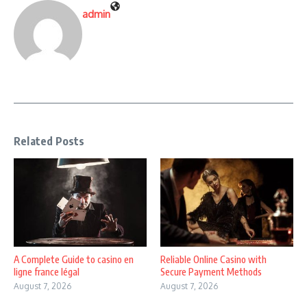
admin
Related Posts
A Complete Guide to casino en
Reliable Online Casino with
ligne france légal
Secure Payment Methods
August 7, 2026
August 7, 2026