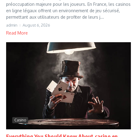
préoccupation majeure pour les joueurs. En France, les casinos
en ligne légaux offrent un environnement de jeu sécurisé,
permettant aux utilisateurs de profiter de leurs j...
admin
August 6, 2026
Read More
Casino
Everything You Should Know About casino en