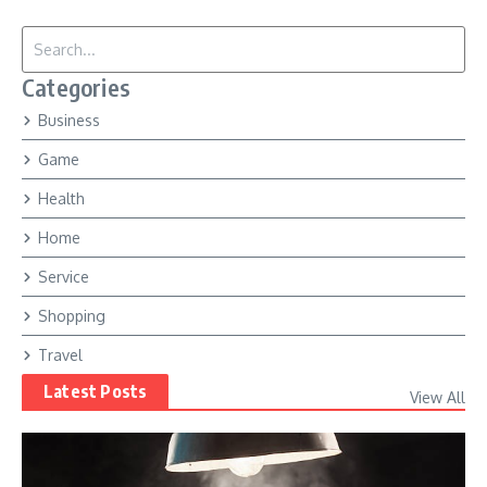
Search for:
Categories
Business
Game
Health
Home
Service
Shopping
Travel
Latest Posts
View All