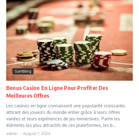
Gambling
Bonus Casino En Ligne Pour Profiter Des
Meilleures Offres
Les casinos en ligne connaissent une popularité croissante,
attirant des joueurs du monde entier grâce à leurs offres
variées et leurs expériences de jeu immersives. Parmi les
éléments les plus attractifs de ces plateformes, les b...
admin
August 7, 2026