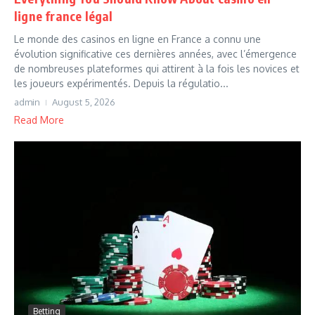
ligne france légal
Le monde des casinos en ligne en France a connu une
évolution significative ces dernières années, avec l’émergence
de nombreuses plateformes qui attirent à la fois les novices et
les joueurs expérimentés. Depuis la régulatio...
admin
August 5, 2026
Read More
Betting