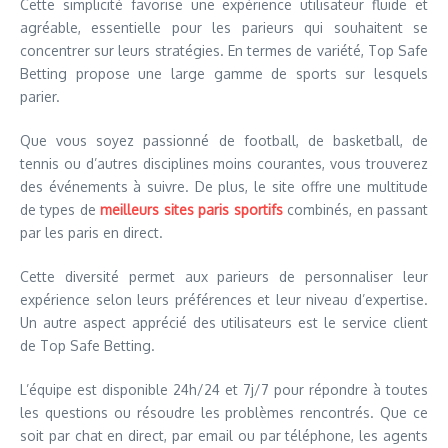
Cette simplicité favorise une expérience utilisateur fluide et
agréable, essentielle pour les parieurs qui souhaitent se
concentrer sur leurs stratégies. En termes de variété, Top Safe
Betting propose une large gamme de sports sur lesquels
parier.
Que vous soyez passionné de football, de basketball, de
tennis ou d’autres disciplines moins courantes, vous trouverez
des événements à suivre. De plus, le site offre une multitude
de types de
meilleurs sites paris sportifs
combinés, en passant
par les paris en direct.
Cette diversité permet aux parieurs de personnaliser leur
expérience selon leurs préférences et leur niveau d’expertise.
Un autre aspect apprécié des utilisateurs est le service client
de Top Safe Betting.
L’équipe est disponible 24h/24 et 7j/7 pour répondre à toutes
les questions ou résoudre les problèmes rencontrés. Que ce
soit par chat en direct, par email ou par téléphone, les agents