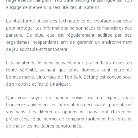
large éventail de paris. Top Safe Betting se distingue par son
engagement envers la sécurité des utilisateurs.
La plateforme utilise des technologies de cryptage avancées
pour protéger les informations personnelles et financières des
parieurs. De plus, elle est régulièrement auditée par des
organismes indépendants afin de garantir un environnement
de jeu équitable et transparent.
Les amateurs de paris peuvent donc placer leurs mises en
toute sérénité, sachant que leurs données sont entre de
bonnes mains. L’interface de Top Safe Betting est conçue pour
être intuitive et facile à naviguer.
Que vous soyez un parieur novice ou un expert, vous
trouverez rapidement les informations nécessaires pour placer
vos paris. Les différentes options de paris sont clairement
présentées, ce qui permet de comparer facilement les cotes et
de choisir les meilleures opportunités.