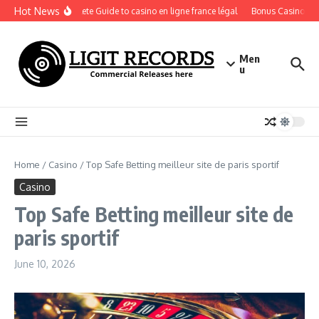
Skip to content
Hot News
A Complete Guide to casino en ligne france légal
Bonus Casino En Li
Men
u
Home
/
Casino
/
Top Safe Betting meilleur site de paris sportif
Casino
Top Safe Betting meilleur site de
paris sportif
June 10, 2026