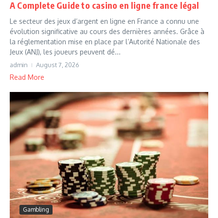
A Complete Guide to casino en ligne france légal
Le secteur des jeux d’argent en ligne en France a connu une
évolution significative au cours des dernières années. Grâce à
la réglementation mise en place par l’Autorité Nationale des
Jeux (ANJ), les joueurs peuvent dé...
admin
August 7, 2026
Read More
Gambling