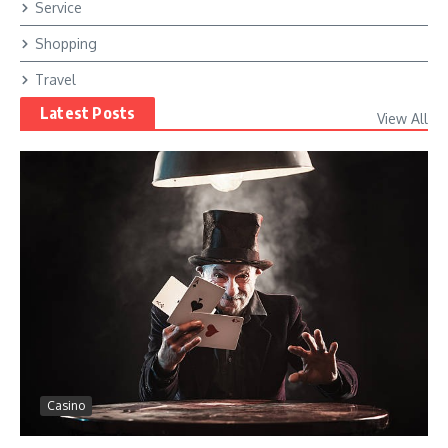
Service
Shopping
Travel
Latest Posts
View All
Casino