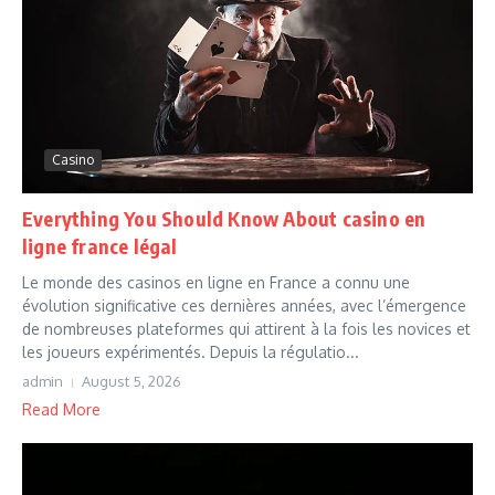
Casino
Everything You Should Know About casino en
ligne france légal
Le monde des casinos en ligne en France a connu une
évolution significative ces dernières années, avec l’émergence
de nombreuses plateformes qui attirent à la fois les novices et
les joueurs expérimentés. Depuis la régulatio...
admin
August 5, 2026
Read More