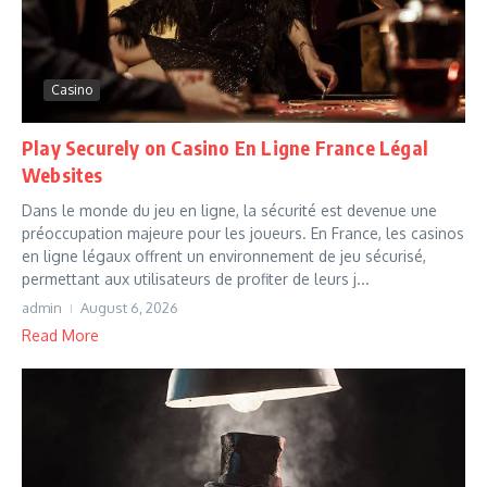
Casino
Play Securely on Casino En Ligne France Légal
Websites
Dans le monde du jeu en ligne, la sécurité est devenue une
préoccupation majeure pour les joueurs. En France, les casinos
en ligne légaux offrent un environnement de jeu sécurisé,
permettant aux utilisateurs de profiter de leurs j...
admin
August 6, 2026
Read More