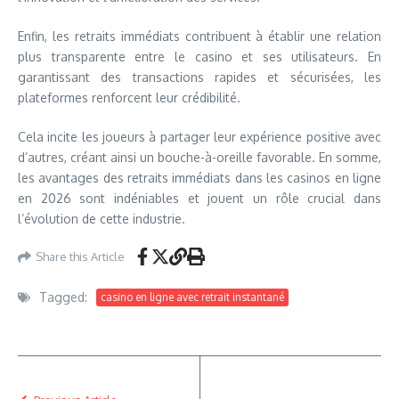
Enfin, les retraits immédiats contribuent à établir une relation
plus transparente entre le casino et ses utilisateurs. En
garantissant des transactions rapides et sécurisées, les
plateformes renforcent leur crédibilité.
Cela incite les joueurs à partager leur expérience positive avec
d’autres, créant ainsi un bouche-à-oreille favorable. En somme,
les avantages des retraits immédiats dans les casinos en ligne
en 2026 sont indéniables et jouent un rôle crucial dans
l’évolution de cette industrie.
Share this Article
Tagged:
casino en ligne avec retrait instantané