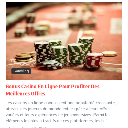
Gambling
Bonus Casino En Ligne Pour Profiter Des
Meilleures Offres
Les casinos en ligne connaissent une popularité croissante,
attirant des joueurs du monde entier grâce à leurs offres
variées et leurs expériences de jeu immersives. Parmi les
éléments les plus attractifs de ces plateformes, les b...