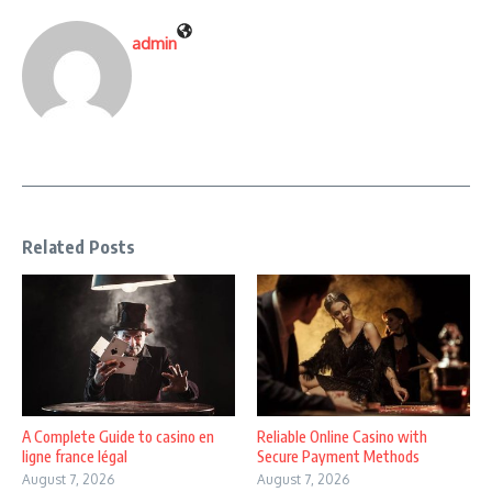
admin
Related Posts
A Complete Guide to casino en
Reliable Online Casino with
ligne france légal
Secure Payment Methods
August 7, 2026
August 7, 2026