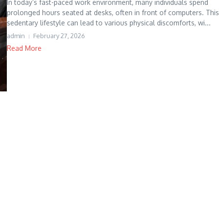
In today’s fast-paced work environment, many individuals spend
prolonged hours seated at desks, often in front of computers. This
sedentary lifestyle can lead to various physical discomforts, wi...
admin
February 27, 2026
Read More