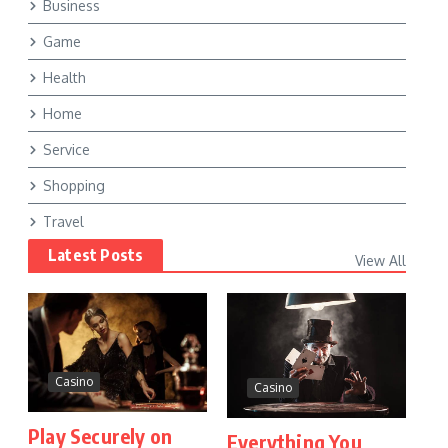
Business
Game
Health
Home
Service
Shopping
Travel
Latest Posts
View All
Casino
Casino
Play Securely on
Everything You