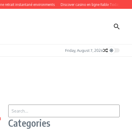
e retrait instantané environments
Discover casino en ligne fiable Today
Casin
Friday, August 7, 2026
Search for:
m
Categories