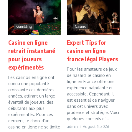
Gambling
Casino
Casino en ligne
Expert Tips for
retrait instantané
casino en ligne
pour joueurs
france légal Players
expérimentés
Pour les amateurs de jeux
de hasard, le casino en
Les casinos en ligne ont
ligne en France offre une
connu une popularité
expérience palpitante et
croissante ces dernières
accessible. Cependant, il
années, attirant un large
est essentiel de naviguer
éventail de joueurs, des
dans cet univers avec
débutants aux plus
prudence et stratégie. Voici
expérimentés. Pour ces
quelques conseils d’...
derniers, le choix d’un
admin
August 5, 2026
casino en ligne ne se limite