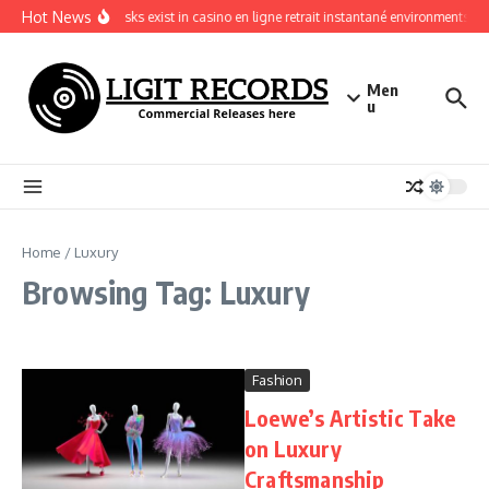
Skip to content
Hot News
What risks exist in casino en ligne retrait instantané environments
Men
u
Home
/
Luxury
Browsing Tag: Luxury
Fashion
Loewe’s Artistic Take
on Luxury
Craftsmanship