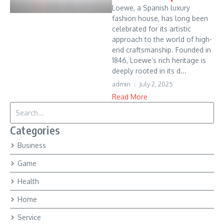
Loewe, a Spanish luxury
fashion house, has long been
celebrated for its artistic
approach to the world of high-
end craftsmanship. Founded in
1846, Loewe’s rich heritage is
deeply rooted in its d...
admin
July 2, 2025
Read More
Search for:
Categories
Business
Game
Health
Home
Service