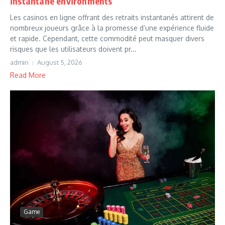
instantané environments
Les casinos en ligne offrant des retraits instantanés attirent de
nombreux joueurs grâce à la promesse d’une expérience fluide
et rapide. Cependant, cette commodité peut masquer divers
risques que les utilisateurs doivent pr...
admin
August 5, 2026
Read More
Game