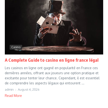
Casino
A Complete Guide to casino en ligne france légal
Les casinos en ligne ont gagné en popularité en France ces
dernières années, offrant aux joueurs une option pratique et
excitante pour tenter leur chance. Cependant, il est essentiel
de comprendre les aspects légaux qui entourent ...
admin
August 4, 2026
Read More