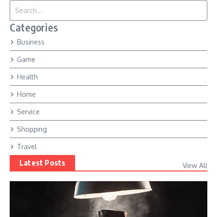
Search for:
Categories
Business
Game
Health
Home
Service
Shopping
Travel
Latest Posts
View All