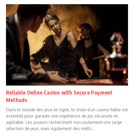
Casino
Reliable Online Casino with Secure Payment
Methods
Dans le monde des jeux en ligne, le choix d’un casino fiable est
essentiel pour garantir une expérience de jeu sécurisée et
agréable. Les joueurs recherchent non seulement une large
sélection de jeux, mais également des méth...