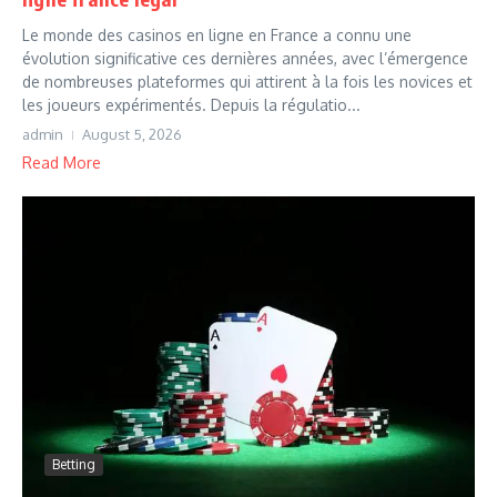
Le monde des casinos en ligne en France a connu une
évolution significative ces dernières années, avec l’émergence
de nombreuses plateformes qui attirent à la fois les novices et
les joueurs expérimentés. Depuis la régulatio...
admin
August 5, 2026
Read More
Betting