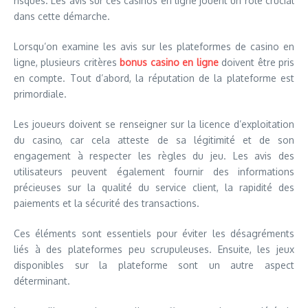
risques. Les avis sur ces casinos en ligne jouent un rôle crucial
dans cette démarche.
Lorsqu’on examine les avis sur les plateformes de casino en
ligne, plusieurs critères
bonus casino en ligne
doivent être pris
en compte. Tout d’abord, la réputation de la plateforme est
primordiale.
Les joueurs doivent se renseigner sur la licence d’exploitation
du casino, car cela atteste de sa légitimité et de son
engagement à respecter les règles du jeu. Les avis des
utilisateurs peuvent également fournir des informations
précieuses sur la qualité du service client, la rapidité des
paiements et la sécurité des transactions.
Ces éléments sont essentiels pour éviter les désagréments
liés à des plateformes peu scrupuleuses. Ensuite, les jeux
disponibles sur la plateforme sont un autre aspect
déterminant.