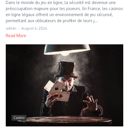
Dans le monde du jeu en ligne, la sécurité est devenue une
préoccupation majeure pour les joueurs. En France, les casinos
en ligne légaux offrent un environnement de jeu sécurisé,
permettant aux utilisateurs de profiter de leurs j...
admin
August 6, 2026
Read More
Casino