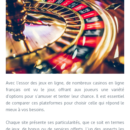
Avec l’essor des jeux en ligne, de nombreux casinos en ligne
français ont vu le jour, offrant aux joueurs une variété
d’options pour s’amuser et tenter leur chance. Il est essentiel
de comparer ces plateformes pour choisir celle qui répond le
mieux à vos besoins.
Chaque site présente ses particularités, que ce soit en termes
de jeux, de bonus ou de services offerts. L’un des aspects les