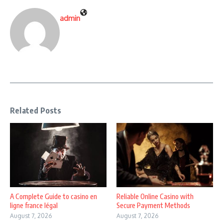
admin
Related Posts
A Complete Guide to casino en
Reliable Online Casino with
ligne france légal
Secure Payment Methods
August 7, 2026
August 7, 2026