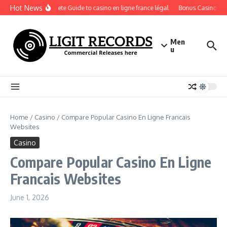
Skip to content
Hot News
A Complete Guide to casino en ligne france légal
Bonus Casino En Lig
Men
u
Home
/
Casino
/
Compare Popular Casino En Ligne Francais
Websites
Casino
Compare Popular Casino En Ligne
Francais Websites
June 1, 2026