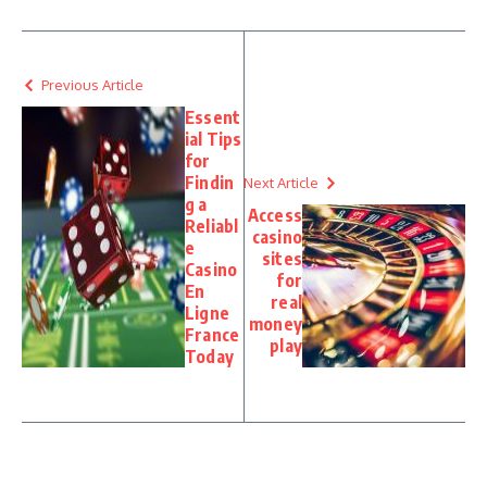
Previous Article
Essent
ial Tips
for
Findin
Next Article
g a
Access
Reliabl
casino
e
sites
Casino
for
En
real
Ligne
money
France
play
Today