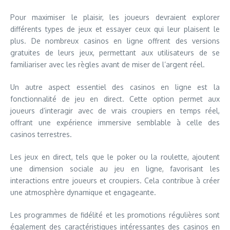
Pour maximiser le plaisir, les joueurs devraient explorer
différents types de jeux et essayer ceux qui leur plaisent le
plus. De nombreux casinos en ligne offrent des versions
gratuites de leurs jeux, permettant aux utilisateurs de se
familiariser avec les règles avant de miser de l’argent réel.
Un autre aspect essentiel des casinos en ligne est la
fonctionnalité de jeu en direct. Cette option permet aux
joueurs d’interagir avec de vrais croupiers en temps réel,
offrant une expérience immersive semblable à celle des
casinos terrestres.
Les jeux en direct, tels que le poker ou la roulette, ajoutent
une dimension sociale au jeu en ligne, favorisant les
interactions entre joueurs et croupiers. Cela contribue à créer
une atmosphère dynamique et engageante.
Les programmes de fidélité et les promotions régulières sont
également des caractéristiques intéressantes des casinos en