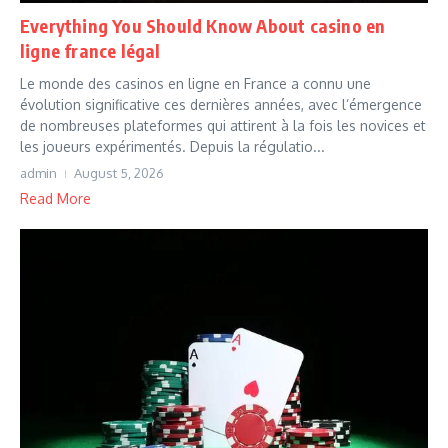
Everything You Should Know About casino en
ligne france légal
Le monde des casinos en ligne en France a connu une
évolution significative ces dernières années, avec l’émergence
de nombreuses plateformes qui attirent à la fois les novices et
les joueurs expérimentés. Depuis la régulatio...
admin
August 5, 2026
Read More