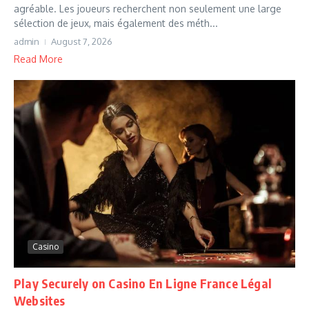
agréable. Les joueurs recherchent non seulement une large
sélection de jeux, mais également des méth...
admin
August 7, 2026
Read More
Casino
Play Securely on Casino En Ligne France Légal
Websites