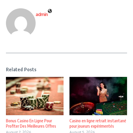
admin
Related Posts
Bonus Casino En Ligne Pour
Casino en ligne retrait instantané
Profiter Des Meilleures Offres
pour joueurs expérimentés
August 7, 2026
August 5, 2026