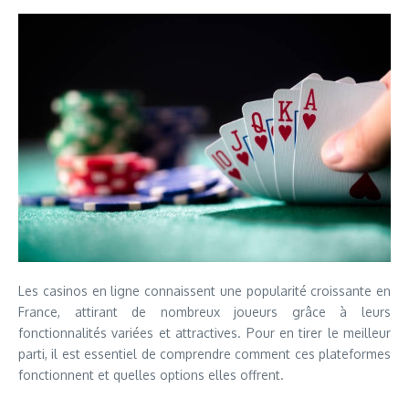
Les casinos en ligne connaissent une popularité croissante en
France, attirant de nombreux joueurs grâce à leurs
fonctionnalités variées et attractives. Pour en tirer le meilleur
parti, il est essentiel de comprendre comment ces plateformes
fonctionnent et quelles options elles offrent.