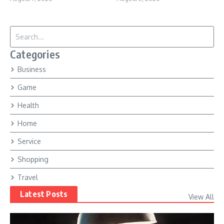
Search for:
Categories
Business
Game
Health
Home
Service
Shopping
Travel
Latest Posts
View All