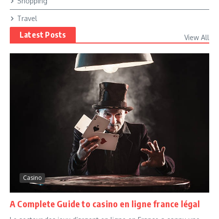
Shopping
Travel
Latest Posts
View All
Casino
A Complete Guide to casino en ligne france légal