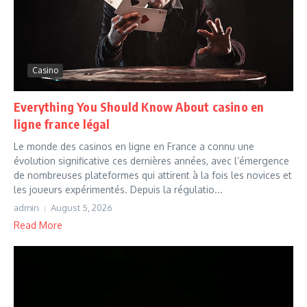
Casino
Everything You Should Know About casino en
ligne france légal
Le monde des casinos en ligne en France a connu une
évolution significative ces dernières années, avec l’émergence
de nombreuses plateformes qui attirent à la fois les novices et
les joueurs expérimentés. Depuis la régulatio...
admin
August 5, 2026
Read More