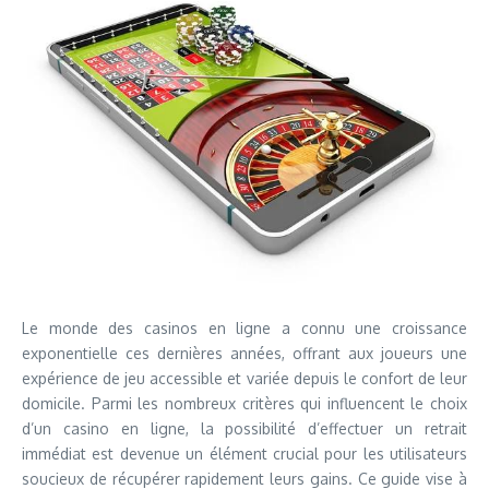
Le monde des casinos en ligne a connu une croissance
exponentielle ces dernières années, offrant aux joueurs une
expérience de jeu accessible et variée depuis le confort de leur
domicile. Parmi les nombreux critères qui influencent le choix
d’un casino en ligne, la possibilité d’effectuer un retrait
immédiat est devenue un élément crucial pour les utilisateurs
soucieux de récupérer rapidement leurs gains. Ce guide vise à