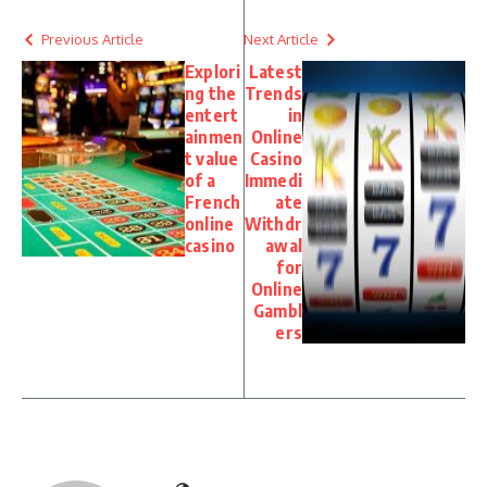
Previous Article
Next Article
Explori
Latest
ng the
Trends
entert
in
ainmen
Online
t value
Casino
of a
Immedi
French
ate
online
Withdr
casino
awal
for
Online
Gambl
ers