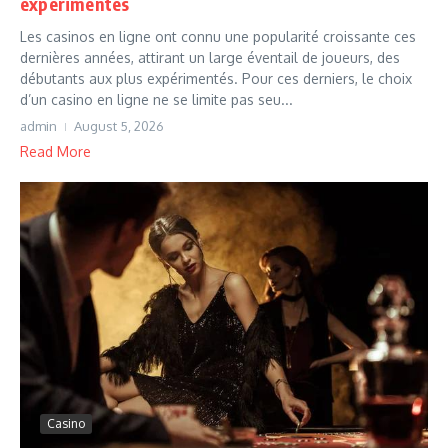
expérimentés
Les casinos en ligne ont connu une popularité croissante ces
dernières années, attirant un large éventail de joueurs, des
débutants aux plus expérimentés. Pour ces derniers, le choix
d’un casino en ligne ne se limite pas seu...
admin
August 5, 2026
Read More
Casino