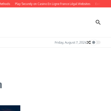
ds
Play Securely on Casino En Ligne France Légal Websites
Everything You S
Friday, August 7, 2026
n