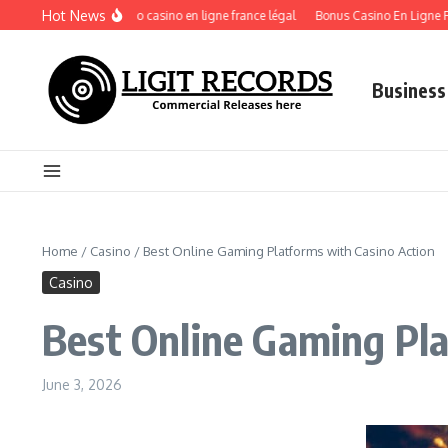
Skip to content
Hot News
A Complete Guide to casino en ligne france légal
Bonus Casino En Ligne Pour Pr
Business
Home
/
Casino
/
Best Online Gaming Platforms with Casino Action
Casino
Best Online Gaming Pla
June 3, 2026