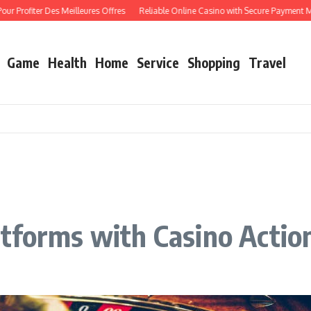
ofiter Des Meilleures Offres
Reliable Online Casino with Secure Payment Metho
Game
Health
Home
Service
Shopping
Travel
tforms with Casino Actio