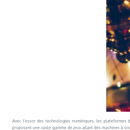
Avec l’essor des technologies numériques, les plateformes 
proposent une vaste gamme de jeux allant des machines à sous