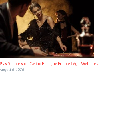
Play Securely on Casino En Ligne France Légal Websites
August 6, 2026