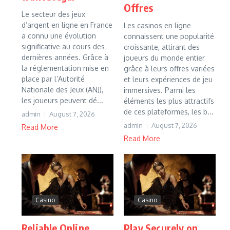
Offres
Le secteur des jeux
d’argent en ligne en France
Les casinos en ligne
a connu une évolution
connaissent une popularité
significative au cours des
croissante, attirant des
dernières années. Grâce à
joueurs du monde entier
la réglementation mise en
grâce à leurs offres variées
place par l’Autorité
et leurs expériences de jeu
Nationale des Jeux (ANJ),
immersives. Parmi les
les joueurs peuvent dé...
éléments les plus attractifs
de ces plateformes, les b...
admin
August 7, 2026
admin
August 7, 2026
Read More
Read More
Casino
Casino
Reliable Online
Play Securely on