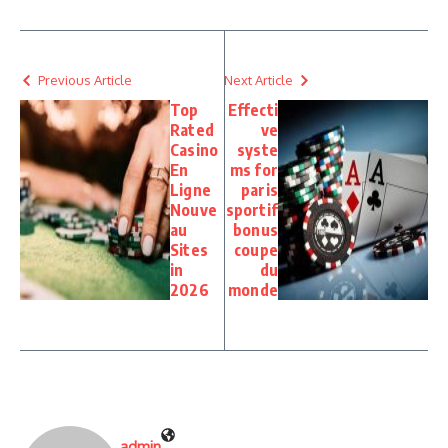
Previous Article
Next Article
Top
Effecti
Rated
ve
Casino
syste
En
ms for
Ligne
paris
Nouve
sportif
au
bonus
Sites
coupe
in
du
2026
monde
admin