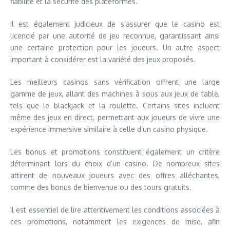
fiabilité et la sécurité des plateformes.
Il est également judicieux de s’assurer que le casino est
licencié par une autorité de jeu reconnue, garantissant ainsi
une certaine protection pour les joueurs. Un autre aspect
important à considérer est la variété des jeux proposés.
Les meilleurs casinos sans vérification offrent une large
gamme de jeux, allant des machines à sous aux jeux de table,
tels que le blackjack et la roulette. Certains sites incluent
même des jeux en direct, permettant aux joueurs de vivre une
expérience immersive similaire à celle d’un casino physique.
Les bonus et promotions constituent également un critère
déterminant lors du choix d’un casino. De nombreux sites
attirent de nouveaux joueurs avec des offres alléchantes,
comme des bonus de bienvenue ou des tours gratuits.
Il est essentiel de lire attentivement les conditions associées à
ces promotions, notamment les exigences de mise, afin