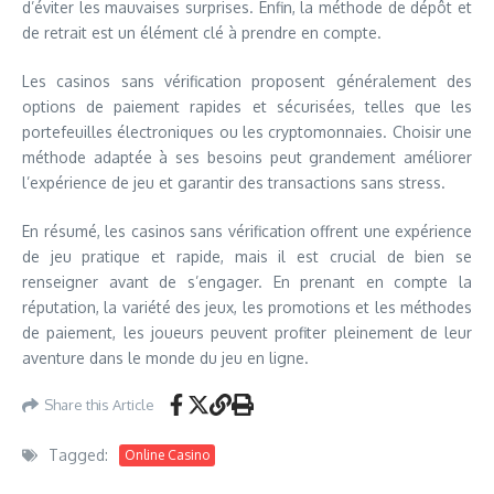
d’éviter les mauvaises surprises. Enfin, la méthode de dépôt et
de retrait est un élément clé à prendre en compte.
Les casinos sans vérification proposent généralement des
options de paiement rapides et sécurisées, telles que les
portefeuilles électroniques ou les cryptomonnaies. Choisir une
méthode adaptée à ses besoins peut grandement améliorer
l’expérience de jeu et garantir des transactions sans stress.
En résumé, les casinos sans vérification offrent une expérience
de jeu pratique et rapide, mais il est crucial de bien se
renseigner avant de s’engager. En prenant en compte la
réputation, la variété des jeux, les promotions et les méthodes
de paiement, les joueurs peuvent profiter pleinement de leur
aventure dans le monde du jeu en ligne.
Share this Article
Tagged:
Online Casino