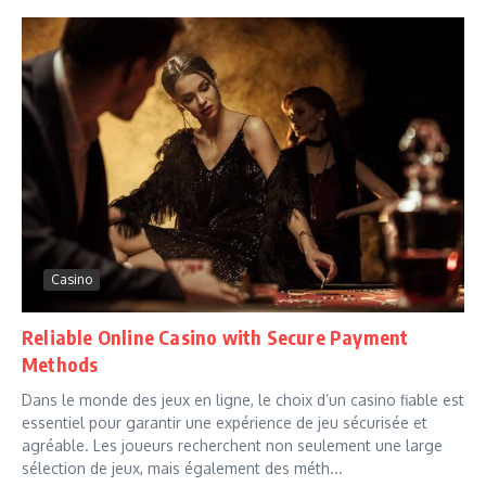
Casino
Reliable Online Casino with Secure Payment
Methods
Dans le monde des jeux en ligne, le choix d’un casino fiable est
essentiel pour garantir une expérience de jeu sécurisée et
agréable. Les joueurs recherchent non seulement une large
sélection de jeux, mais également des méth...