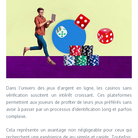
Dans l’univers des jeux d’argent en ligne, les casinos sans
vérification suscitent un intérêt croissant. Ces plateformes
permettent aux joueurs de profiter de leurs jeux préférés sans
avoir à passer par un processus d’identification long et parfois
complexe.
Cela représente un avantage non négligeable pour ceux qui
recherchent une expérience de jeu simple et rapide. Toutefois,