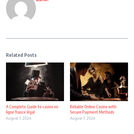
Related Posts
A Complete Guide to casino en
Reliable Online Casino with
ligne france légal
Secure Payment Methods
August 7, 2026
August 7, 2026