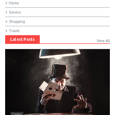
Home
Service
Shopping
Travel
Latest Posts
View All
Casino