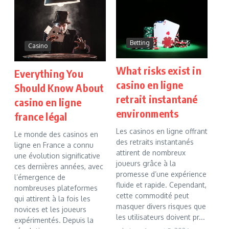
Betting
Casino
What risks exist in
Everything You
casino en ligne
Should Know About
retrait instantané
casino en ligne
environments
france légal
Les casinos en ligne offrant
Le monde des casinos en
des retraits instantanés
ligne en France a connu
attirent de nombreux
une évolution significative
joueurs grâce à la
ces dernières années, avec
promesse d’une expérience
l’émergence de
fluide et rapide. Cependant,
nombreuses plateformes
cette commodité peut
qui attirent à la fois les
masquer divers risques que
novices et les joueurs
les utilisateurs doivent pr...
expérimentés. Depuis la