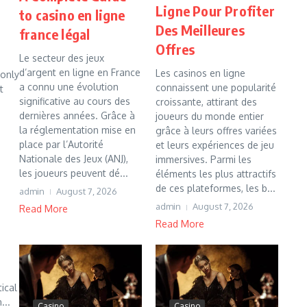
Ligne Pour Profiter
to casino en ligne
Des Meilleures
france légal
Offres
Le secteur des jeux
d’argent en ligne en France
Les casinos en ligne
 only
a connu une évolution
connaissent une popularité
t
significative au cours des
croissante, attirant des
dernières années. Grâce à
joueurs du monde entier
la réglementation mise en
grâce à leurs offres variées
place par l’Autorité
et leurs expériences de jeu
Nationale des Jeux (ANJ),
immersives. Parmi les
les joueurs peuvent dé...
éléments les plus attractifs
de ces plateformes, les b...
admin
August 7, 2026
admin
August 7, 2026
Read More
Read More
ical
...
Casino
Casino