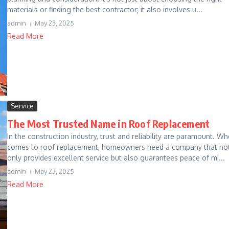
materials or finding the best contractor; it also involves u...
admin
May 23, 2025
Read More
Service
The Most Trusted Name in Roof Replacement
In the construction industry, trust and reliability are paramount. Wh
comes to roof replacement, homeowners need a company that no
only provides excellent service but also guarantees peace of mi...
admin
May 23, 2025
Read More