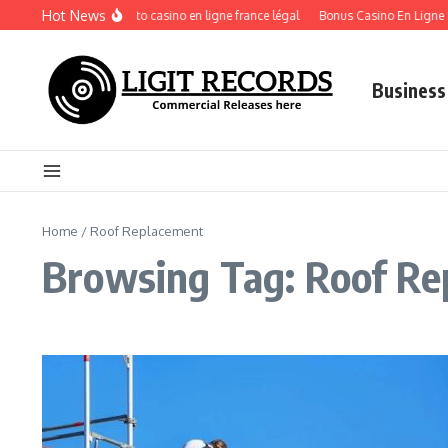
Skip to content
Hot News
A Complete Guide to casino en ligne france légal
Bonus Casino En Ligne Pour
Business
Home
/
Roof Replacement
Browsing Tag: Roof R