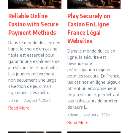
Reliable Online
Play Securely on
Casino with Secure
Casino En Ligne
Payment Methods
France Légal
Websites
Dans le monde des jeux en
ligne, le choix d’un casino
Dans le monde du jeu en
fiable est essentiel pour
ligne, la sécurité est
garantir une expérience de
devenue une
jeu sécurisée et agréable.
préoccupation majeure
Les joueurs recherchent
pour les joueurs. En France,
non seulement une large
les casinos en ligne légaux
sélection de jeux, mais
offrent un environnement
également des méth...
de jeu sécurisé, permettant
admin
August 7, 2026
aux utilisateurs de profiter
de leurs j...
Read More
admin
August 6, 2026
Read More