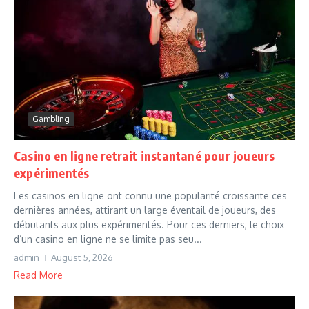
Gambling
Casino en ligne retrait instantané pour joueurs
expérimentés
Les casinos en ligne ont connu une popularité croissante ces
dernières années, attirant un large éventail de joueurs, des
débutants aux plus expérimentés. Pour ces derniers, le choix
d’un casino en ligne ne se limite pas seu...
admin
August 5, 2026
Read More