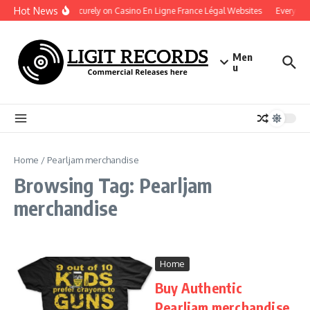
Skip to content
Hot News
Play Securely on Casino En Ligne France Légal Websites
Everythin
Men
u
Home
/
Pearljam merchandise
Browsing Tag: Pearljam
merchandise
Home
Buy Authentic
Pearljam merchandise