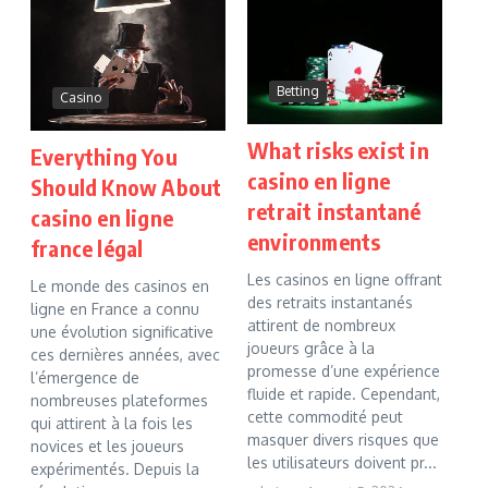
Betting
Casino
What risks exist in
Everything You
casino en ligne
Should Know About
retrait instantané
casino en ligne
environments
france légal
Les casinos en ligne offrant
Le monde des casinos en
des retraits instantanés
ligne en France a connu
attirent de nombreux
une évolution significative
joueurs grâce à la
ces dernières années, avec
promesse d’une expérience
l’émergence de
fluide et rapide. Cependant,
nombreuses plateformes
cette commodité peut
qui attirent à la fois les
masquer divers risques que
novices et les joueurs
les utilisateurs doivent pr...
expérimentés. Depuis la