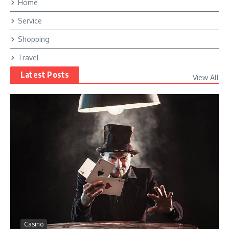
Home
Service
Shopping
Travel
Latest Posts
View All
Casino