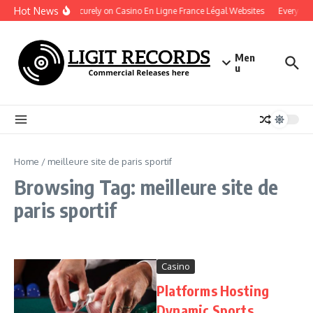
Skip to content
Hot News
Play Securely on Casino En Ligne France Légal Websites
Everythin
Men
u
Home
/
meilleure site de paris sportif
Browsing Tag: meilleure site de
paris sportif
Casino
Platforms Hosting
Dynamic Sports