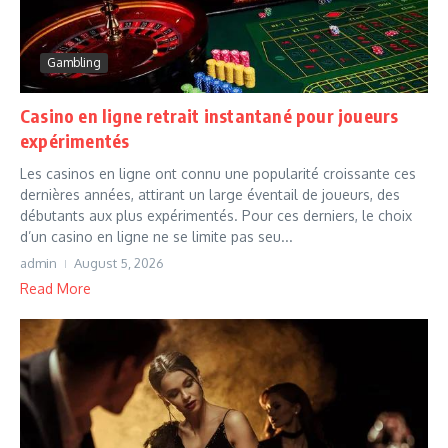
Gambling
Casino en ligne retrait instantané pour joueurs
expérimentés
Les casinos en ligne ont connu une popularité croissante ces
dernières années, attirant un large éventail de joueurs, des
débutants aux plus expérimentés. Pour ces derniers, le choix
d’un casino en ligne ne se limite pas seu...
admin
August 5, 2026
Read More