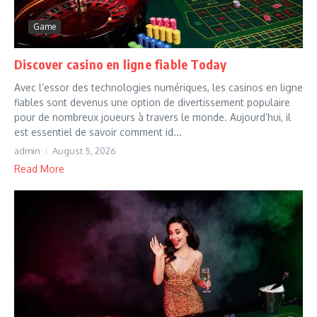
Game
Discover casino en ligne fiable Today
Avec l’essor des technologies numériques, les casinos en ligne
fiables sont devenus une option de divertissement populaire
pour de nombreux joueurs à travers le monde. Aujourd’hui, il
est essentiel de savoir comment id...
admin
August 5, 2026
Read More