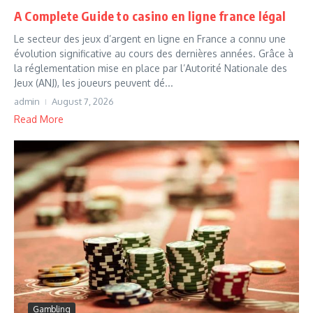
A Complete Guide to casino en ligne france légal
Le secteur des jeux d’argent en ligne en France a connu une
évolution significative au cours des dernières années. Grâce à
la réglementation mise en place par l’Autorité Nationale des
Jeux (ANJ), les joueurs peuvent dé...
admin
August 7, 2026
Read More
Gambling