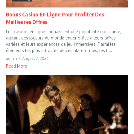
Bonus Casino En Ligne Pour Profiter Des
Meilleures Offres
Les casinos en ligne connaissent une popularité croissante,
attirant des joueurs du monde entier grâce à leurs offres
variées et leurs expériences de jeu immersives. Parmi les
éléments les plus attractifs de ces plateformes, les b...
admin
August 7, 2026
Read More