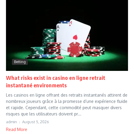
Betting
What risks exist in casino en ligne retrait
instantané environments
Les casinos en ligne offrant des retraits instantanés attirent de
nombreux joueurs grâce à la promesse d’une expérience fluide
et rapide. Cependant, cette commodité peut masquer divers
risques que les utilisateurs doivent pr...
admin
August 5, 2026
Read More