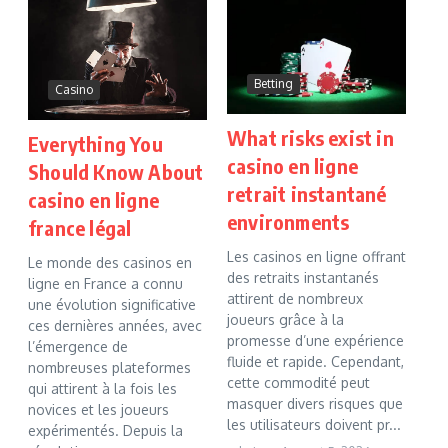
Betting
Casino
What risks exist in
Everything You
casino en ligne
Should Know About
retrait instantané
casino en ligne
environments
france légal
Les casinos en ligne offrant
Le monde des casinos en
des retraits instantanés
ligne en France a connu
attirent de nombreux
une évolution significative
joueurs grâce à la
ces dernières années, avec
promesse d’une expérience
l’émergence de
fluide et rapide. Cependant,
nombreuses plateformes
cette commodité peut
qui attirent à la fois les
masquer divers risques que
novices et les joueurs
les utilisateurs doivent pr...
expérimentés. Depuis la