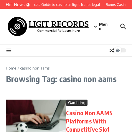
Skip to content
Hot News
A Complete Guide to casino en ligne france légal
Bonus Casino En L
Men
u
Home
/
casino non aams
Browsing Tag: casino non aams
Gambling
Casino Non AAMS
Platforms With
Competitive Slot