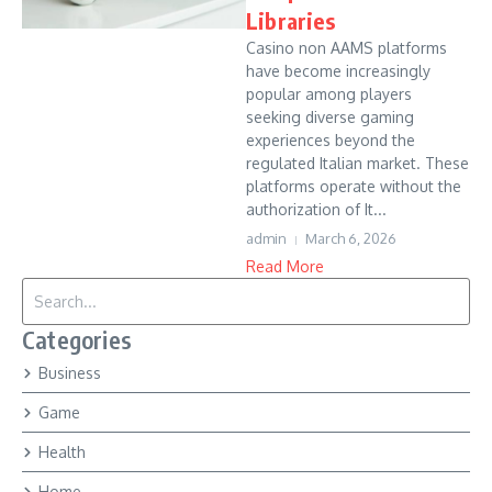
Libraries
Casino non AAMS platforms
have become increasingly
popular among players
seeking diverse gaming
experiences beyond the
regulated Italian market. These
platforms operate without the
authorization of It...
admin
March 6, 2026
Read More
Search for:
Categories
Business
Game
Health
Home