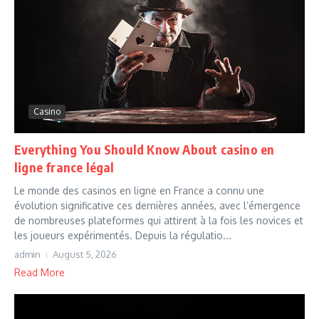
Casino
Everything You Should Know About casino en
ligne france légal
Le monde des casinos en ligne en France a connu une
évolution significative ces dernières années, avec l’émergence
de nombreuses plateformes qui attirent à la fois les novices et
les joueurs expérimentés. Depuis la régulatio...
admin
August 5, 2026
Read More