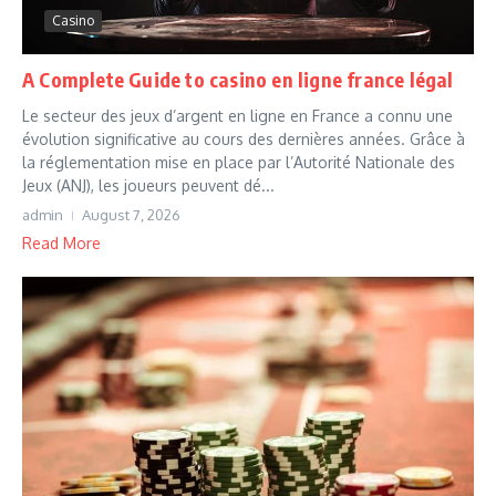
Casino
A Complete Guide to casino en ligne france légal
Le secteur des jeux d’argent en ligne en France a connu une
évolution significative au cours des dernières années. Grâce à
la réglementation mise en place par l’Autorité Nationale des
Jeux (ANJ), les joueurs peuvent dé...
admin
August 7, 2026
Read More