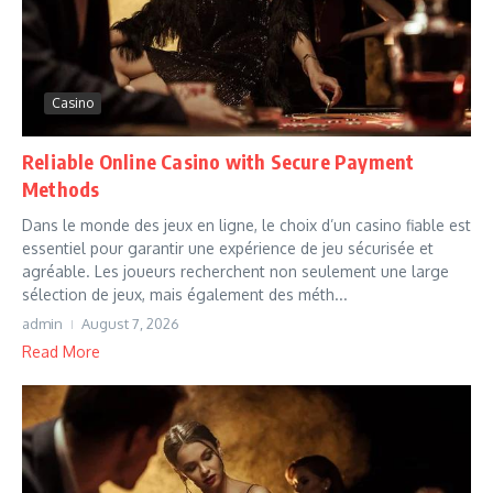
Casino
Reliable Online Casino with Secure Payment
Methods
Dans le monde des jeux en ligne, le choix d’un casino fiable est
essentiel pour garantir une expérience de jeu sécurisée et
agréable. Les joueurs recherchent non seulement une large
sélection de jeux, mais également des méth...
admin
August 7, 2026
Read More