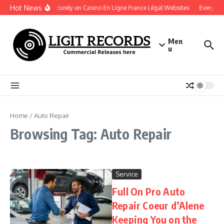
Skip to content
Hot News
Play Securely on Casino En Ligne France Légal Websites
Everythin
Men
u
Home
/
Auto Repair
Browsing Tag: Auto Repair
Service
Full On Pro Auto
Repair Coeur d’Alene
Keeping You on the