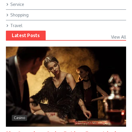
Service
Shopping
Travel
Latest Posts
View All
Casino