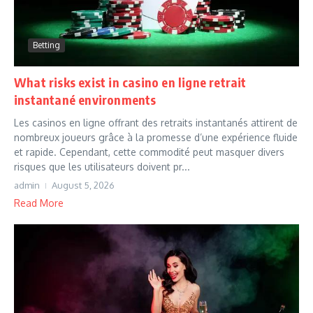
Betting
What risks exist in casino en ligne retrait
instantané environments
Les casinos en ligne offrant des retraits instantanés attirent de
nombreux joueurs grâce à la promesse d’une expérience fluide
et rapide. Cependant, cette commodité peut masquer divers
risques que les utilisateurs doivent pr...
admin
August 5, 2026
Read More