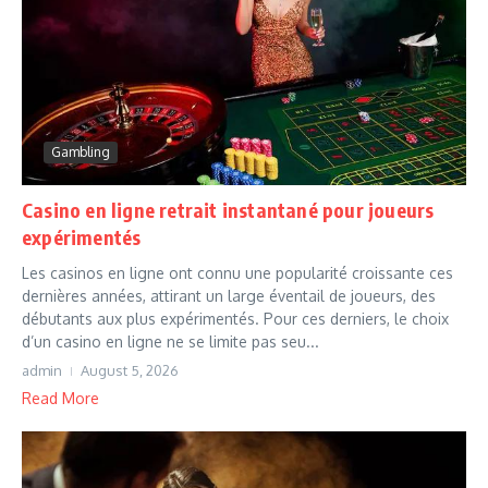
Gambling
Casino en ligne retrait instantané pour joueurs
expérimentés
Les casinos en ligne ont connu une popularité croissante ces
dernières années, attirant un large éventail de joueurs, des
débutants aux plus expérimentés. Pour ces derniers, le choix
d’un casino en ligne ne se limite pas seu...
admin
August 5, 2026
Read More