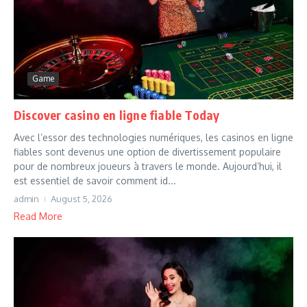
Game
Discover casino en ligne fiable Today
Avec l’essor des technologies numériques, les casinos en ligne
fiables sont devenus une option de divertissement populaire
pour de nombreux joueurs à travers le monde. Aujourd’hui, il
est essentiel de savoir comment id...
admin
August 5, 2026
Read More